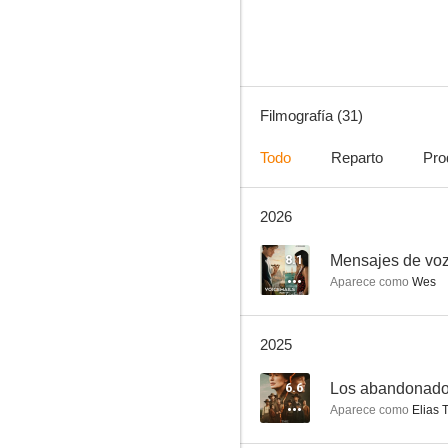
7.6
Filmografía (31)
Todo
Reparto
Pro
2026
A Teacher
7.0
8.1
Mensajes de voz
Aparece como
Wes
2025
6.6
Los abandonad
Aparece como
Elias T