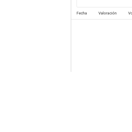
Hijo nativo
Fecha
Valoración
V
7.1
El ambigú
6.6