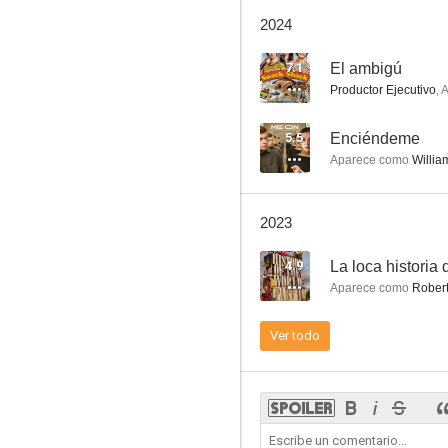
The Kings of Summer
2024
5.8
7.1
El ambigú
Productor Ejecutivo
,
A
5.5
Enciéndeme
Aparece como
Willia
2023
Pasajero oculto
4.9
La loca historia
8.0
Aparece como
Robert
Ver todo