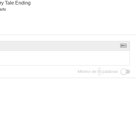
ry Tale Ending
arto
Antosha
La pérdida de un diamante lágrima
Dulce hogar... ¡a veces!
--
--
--
Mínimo de
50
palabras
as
Epic Ride: The Story of Universal Theme Parks
The Santa Stories
--
--
--