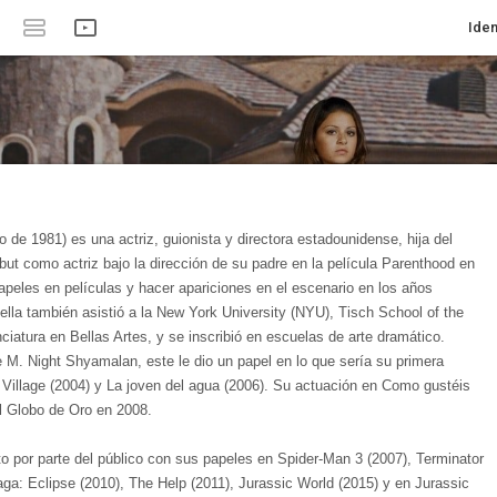
Iden
de 1981) es una actriz, guionista y directora estadounidense, hija del
ut como actriz bajo la dirección de su padre en la película Parenthood en
peles en películas y hacer apariciones en el escenario en los años
ella también asistió a la New York University (NYU), Tisch School of the
nciatura en Bellas Artes, y se inscribió en escuelas de arte dramático.
 M. Night Shyamalan, este le dio un papel en lo que sería su primera
 Village (2004) y La joven del agua (2006). Su actuación en Como gustéis
al Globo de Oro en 2008.
 por parte del público con sus papeles en Spider-Man 3 (2007), Terminator
aga: Eclipse (2010), The Help (2011), Jurassic World (2015) y en Jurassic