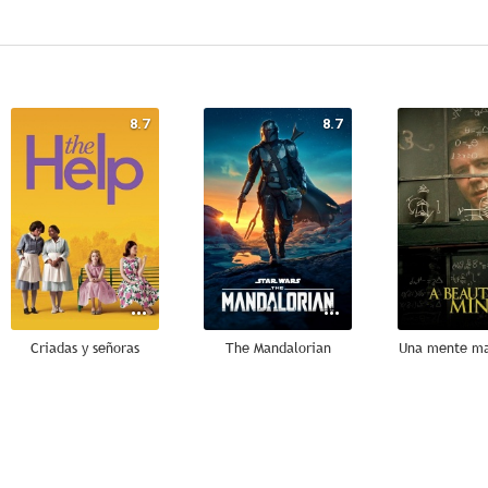
8.7
8.7
Criadas y señoras
The Mandalorian
Una mente ma
7.5
7.4