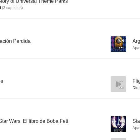
Story of Universal Theme Parks
f
(
3
capítulos
)
Argylle
Deep Cover: Actores encubiertos
lación Perdida
6.9
Arg
Apa
5.4
9.3
es
--
Fli
Dire
LEGO Jurassic World: Indominus se escapa
Galería Disney: Star Wars. El libro de Boba Fett
Star Wars. El libro de Boba Fett
8.0
Sta
7.0
6.0
Apa