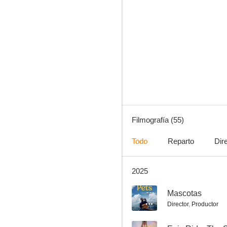
Peter y el dragón
7.2
Filmografía (55)
Todo
Reparto
Dir
2025
Gold, la gran estafa
7.0
--
Mascotas
Director
,
Productor