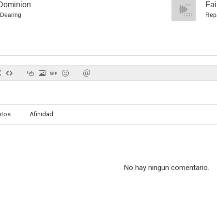
 Dominion
--
Fai
 Dearing
Rep
Inquietos
Padrazos
Con amor, 
3.3
1.5
otos
Afinidad
No hay ningun comentario.
Como gustéis
Good Dick
Mascot
--
--