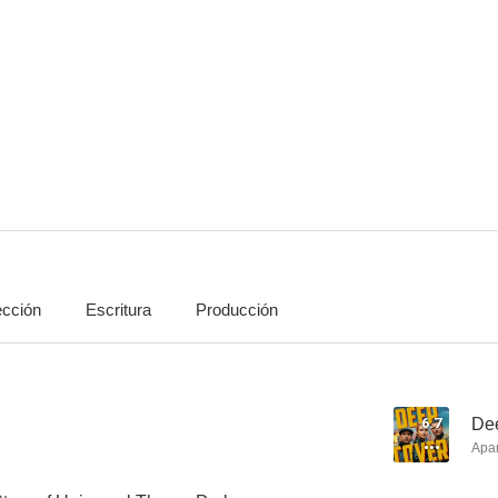
El libro de Boba Fett
Jurassic World
Uno más de l
7.2
7.2
ección
Escritura
Producción
Spider-Man 3
El Grinch
6.9
6.7
6.7
Dee
Apa