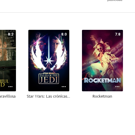
8.2
8.0
7.8
ravillosa
Star Wars: Las crónicas Jedi
Rocketman
7.4
7.3
7.3