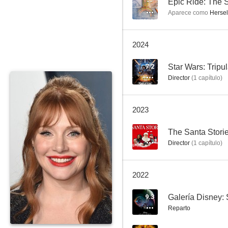
--
Epic Ride: The 
Aparece como
Hersel
2024
Jurassic World: El reino caído
7.2
Star Wars: Tripu
Director
(
1
capítulo
)
6.3
2023
--
The Santa Stori
Director
(
1
capítulo
)
2022
La joven del agua
9.3
Galería Disney: 
7.2
Reparto