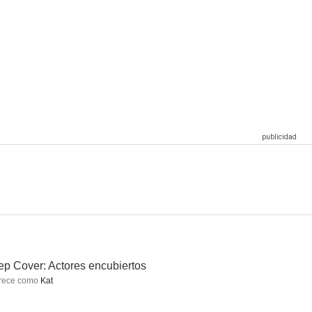
a familia
La saga Crepúsculo: Eclipse
50/50
7.2
7.1
7.1
Star Wars: Tripulación Perdida
Arrested Development
El bosque
6.6
6.3
6.3
p Cover: Actores encubiertos
rece como
Kat