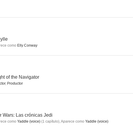
Jurassic World: Dominion
Más allá de la vida
Terminator Salvation
ylle
rece como
Elly Conway
8.8
8.5
8.0
ght of the Navigator
ctor
,
Productor
Galería Disney: Star Wars: The Mandalorian
Restless
Call Me Crazy: A Five Film
r Wars: Las crónicas Jedi
6.0
6.0
6.0
rece como
Yaddle (voice)
(
1
capítulo
)
,
Aparece como
Yaddle (voice)