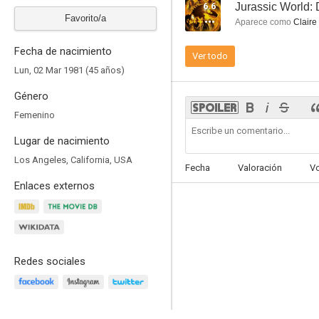
6.6
Jurassic World:
Favorito/a
Aparece como
Claire
Fecha de nacimiento
Ver todo
Lun, 02 Mar 1981 (45 años)
Género
Manderlay
Femenino
4.0
Lugar de nacimiento
Los Angeles, California, USA
Fecha
Valoración
V
Enlaces externos
Redes sociales
Despair
--