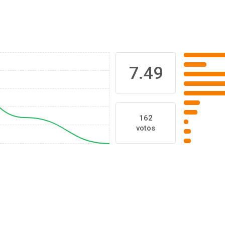
7.49
162
votos