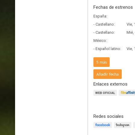
Fechas de estrenos
España:
- Castellano:
Vie,
- Castellano:
Mié,
México:
- Español latino:
Vie,
Argentina:
5
más
- Español latino:
Jue,
Chile:
Añadir fecha
- Español latino:
Jue,
Enlaces externos
Reino Unido:
- Inglés:
Vie,
Francia:
- Frances:
Mié,
Redes sociales
País de origen:
- V.O:
Vie,