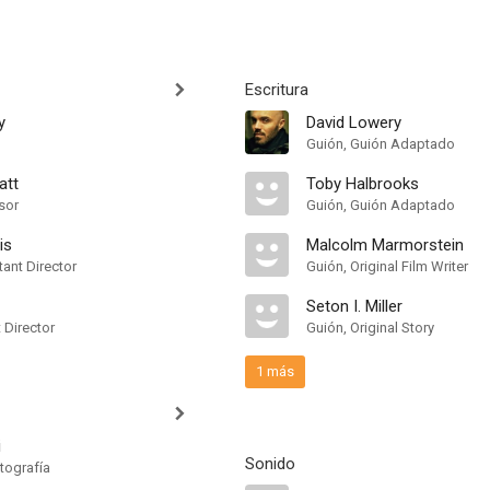
Escritura
y
David Lowery
Guión, Guión Adaptado
att
Toby Halbrooks
sor
Guión, Guión Adaptado
is
Malcolm Marmorstein
ant Director
Guión, Original Film Writer
Seton I. Miller
t Director
Guión, Original Story
1 más
i
Sonido
tografía