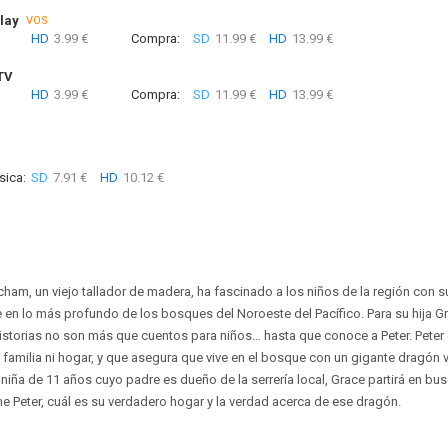
lay
VOS
HD
3.99 €
Compra:
SD
11.99 €
HD
13.99 €
TV
HD
3.99 €
Compra:
SD
11.99 €
HD
13.99 €
sica:
SD
7.91 €
HD
10.12 €
cham, un viejo tallador de madera, ha fascinado a los niños de la región con 
 en lo más profundo de los bosques del Noroeste del Pacífico. Para su hija G
historias no son más que cuentos para niños… hasta que conoce a Peter. Peter 
 familia ni hogar, y que asegura que vive en el bosque con un gigante dragón v
a niña de 11 años cuyo padre es dueño de la serrería local, Grace partirá en b
e Peter, cuál es su verdadero hogar y la verdad acerca de ese dragón.