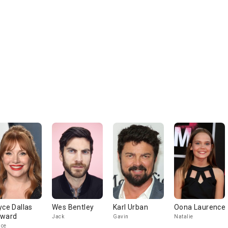
yce Dallas
Wes Bentley
Karl Urban
Oona Laurence
ward
Jack
Gavin
Natalie
ace