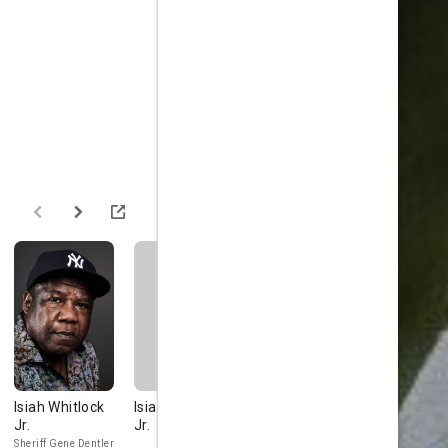
Isiah Whitlock
Isiah Whitlock
Robert Redford
John Kassi
Jr.
Jr.
Mr. Meacham
Elliot the Drag
(voice)
Sheriff Gene Dentler