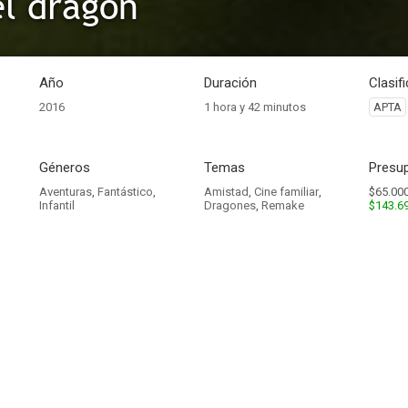
el dragón
Año
Duración
Clasif
2016
1 hora y 42 minutos
APTA
Géneros
Temas
Presup
Aventuras
,
Fantástico
,
Amistad
,
Cine familiar
,
$65.000
Infantil
Dragones
,
Remake
$143.6