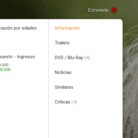
Estrenada
icación por edades
Información
Trailers
uesto - Ingresos
DVD / Blu-Ray
(4)
.000 -
95.338
Noticias
Similares
Críticas
(4)