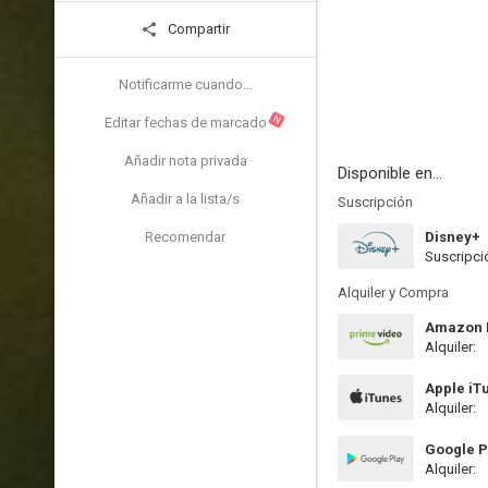
Compartir
Notificarme cuando...
N
Editar fechas de marcado
Añadir nota privada
Disponible en...
Añadir a la lista/s
Suscripción
Recomendar
Disney+
Suscripci
Alquiler y Compra
Amazon P
Alquiler:
Apple iT
Alquiler:
Google P
Alquiler: