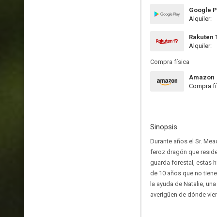
Google P
Alquiler:
Rakuten 
Alquiler:
Compra física
Amazon
Compra fí
Sinopsis
Durante años el Sr. Mea
feroz dragón que reside
guarda forestal, estas 
de 10 años que no tiene
la ayuda de Natalie, un
averigüen de dónde vien