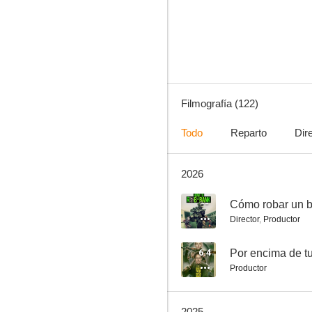
V de Vendetta
8.0
Filmografía (122)
Todo
Reparto
Dir
2026
300
7.8
--
Cómo robar un 
Director
,
Productor
6.4
Por encima de t
Productor
2025