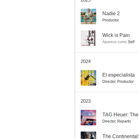
Troya
7.1
Nadie 2
Productor
7.7
--
Wick is Pain
Aparece como
Self
2024
7.2
El especialista
Director
,
Productor
John Wick
7.6
2023
6.0
TAG Heuer: The 
Director
,
Reparto
7.4