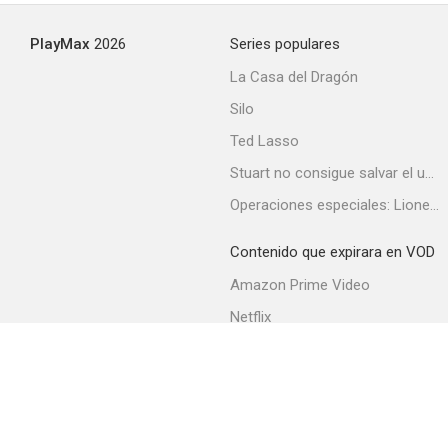
PlayMax
2026
Series populares
xXx2: Estado de emergencia
La Casa del Dragón
8.7
Silo
Ted Lasso
Stuart no consigue salvar el universo
Operaciones especiales: Lioness
Contenido que expirara en VOD
Deadpool 2: Ashes
Amazon Prime Video
7.4
Netflix
Filmin
Movistar+
Movistar+ Fibra