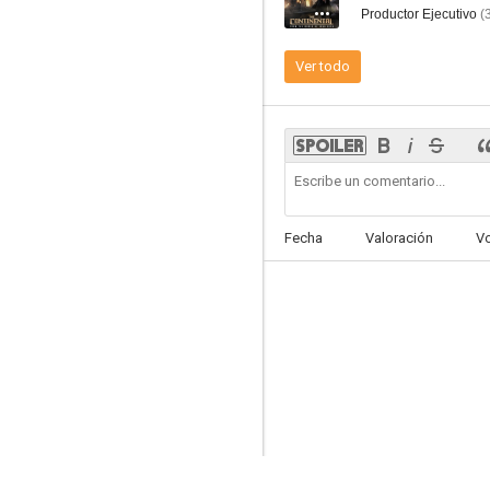
Productor Ejecutivo
(
Ver todo
Serenity
7.5
Fecha
Valoración
V
In Time
7.5