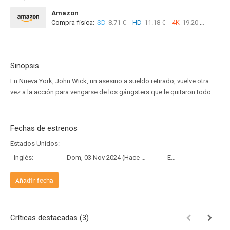
Amazon
Compra física:
SD
8.71 €
HD
11.18 €
4K
19.20 €
Sinopsis
En Nueva York, John Wick, un asesino a sueldo retirado, vuelve otra
vez a la acción para vengarse de los gángsters que le quitaron todo.
Fechas de estrenos
Estados Unidos:
- Inglés:
Dom, 03 Nov 2024 (Hace 1 año y 9 meses)
Estreno
Añadir fecha
Críticas destacadas (3)