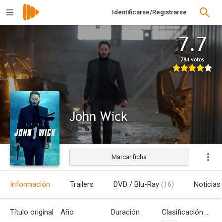
Identificarse/Registrarse
7.7
784 votos
John Wick
Marcar ficha
Estrenada
Información
Trailers
DVD / Blu-Ray
(16)
Noticias
Título original
Año
Duración
Clasificación por edades