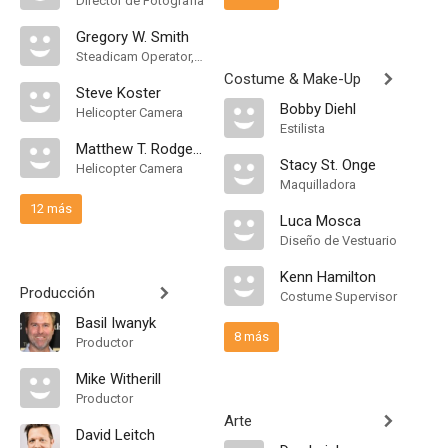
Director de Fotografía
Gregory W. Smith
Steadicam Operator, "A" Camera Operator
Costume & Make-Up
Steve Koster
Bobby Diehl
Helicopter Camera
Estilista
Matthew T. Rodgers
Stacy St. Onge
Helicopter Camera
Maquilladora
12 más
Luca Mosca
Diseño de Vestuario
Kenn Hamilton
Producción
Costume Supervisor
Basil Iwanyk
8 más
Productor
Mike Witherill
Productor
Arte
David Leitch