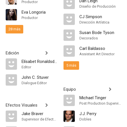
Dan Leigh
Productor
Diseño de Producción
Eva Longoria
CJ Simpson
Productor
Dirección Artística
28 más
Susan Bode Tyson
Decorados
Carl Baldasso
Edición
Assistant Art Director
Elísabet Ronaldsdóttir
5 más
Editor
John C. Stuver
Dialogue Editor
Equipo
Michael Tinger
Post Production Supervisor
Efectos Visuales
Jake Braver
J.J. Perry
Supervisor de Efectos Visuales
Dobles