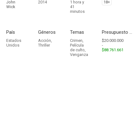
John
2014
1 hora y
18+
Wick
41
minutos
País
Géneros
Temas
Presupuesto - Ingresos
Estados
Acción
,
Crimen
,
$20.000.000
Unidos
Thriller
Película
-
de culto
,
$88.761.661
Venganza