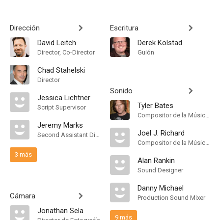
Dirección
Escritura
David Leitch
Derek Kolstad
Director, Co-Director
Guión
Chad Stahelski
Director
Sonido
Jessica Lichtner
Tyler Bates
Script Supervisor
Compositor de la Música Original
Jeremy Marks
Joel J. Richard
Second Assistant Director
Compositor de la Música Original
3 más
Alan Rankin
Sound Designer
Danny Michael
Cámara
Production Sound Mixer
Jonathan Sela
9 más