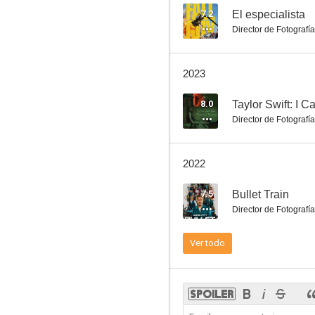
7.2
El especialista
Director de Fotografía
El canibal de Rotemburgo
2023
5.0
8.0
Taylor Swift: I C
Director de Fotografía
2022
7.5
Bullet Train
Director de Fotografía
La profecía
Ver todo
--