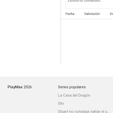
Fecha
Valoración
V
30 Seconds to Mars: Kings and Queens
--
PlayMax
2026
Series populares
Mariah Carey & Jermaine Dupri: Get Your Number
La Casa del Dragón
Silo
Stuart no consigue salvar el universo