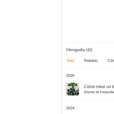
Fast & Furious: Hobbs & Shaw
5.9
Filmografía (42)
Todo
Reparto
Cá
2026
La jungla: Un buen día para morir
6.2
--
Cómo robar un 
Director de Fotografía
2024