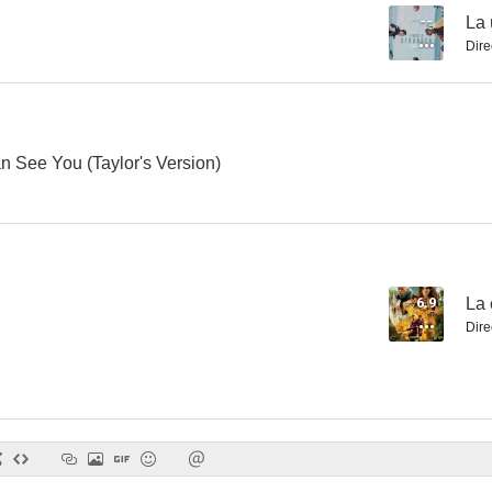
--
La 
Dire
Érase una vez Deadpool
Soul Plane
El vagón de 
--
--
an See You (Taylor's Version)
6.9
La 
Dire
Cómo robar un banco
La última travesía
Doja Cat:
--
--