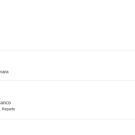
El especialista
Transformers: El último caballero
Atómica (Atom
5.0
10
mara
Max Payne
Avril Lavigne: What the Hell (Vídeo musical)
6.1
6.0
banco
,
Reparto