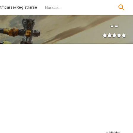
tificarse/Registrarse
--