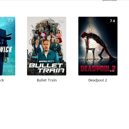
7.7
7.5
7.4
ick
Bullet Train
Deadpool 2
7.0
6.9
6.7