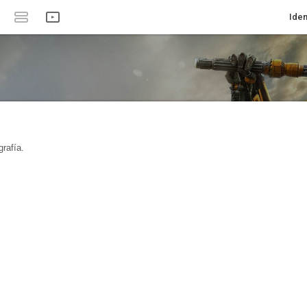
Iden
rafía.