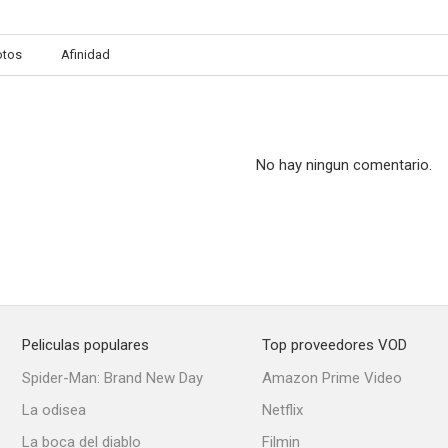
otos
Afinidad
Green Day: 21 Guns (Vídeo musical)
Kanye West: Love Lockdown
Randy and 
--
--
No hay ningun comentario.
Peliculas populares
Top proveedores VOD
Un toque de seducción
Vuela por mí
Spider-Man: Brand New Day
Amazon Prime Video
La odisea
Netflix
La boca del diablo
Filmin