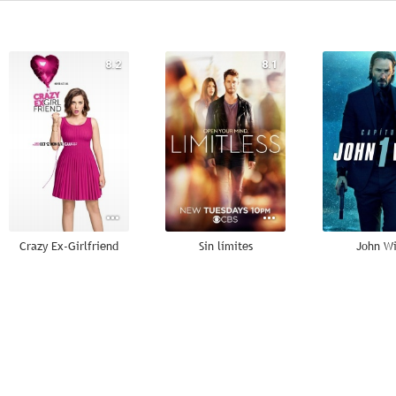
8.2
8.1
Crazy Ex-Girlfriend
Sin límites
John W
7.2
7.1