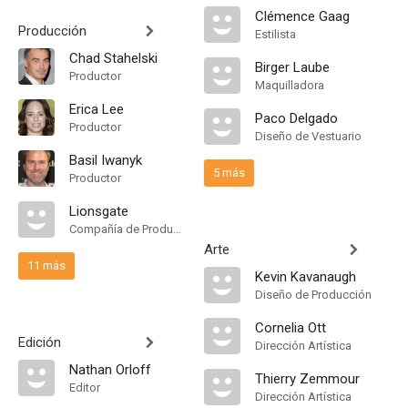
Clémence Gaag
Producción
Estilista
Chad Stahelski
Birger Laube
Productor
Maquilladora
Erica Lee
Paco Delgado
Productor
Diseño de Vestuario
Basil Iwanyk
5 más
Productor
Lionsgate
Compañía de Produccion
Arte
11 más
Kevin Kavanaugh
Diseño de Producción
Cornelia Ott
Edición
Dirección Artística
Nathan Orloff
Thierry Zemmour
Editor
Dirección Artística