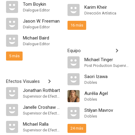
Tom Boykin
Karim Kheir
Dialogue Editor
Dirección Artística
Jason W. Freeman
16 más
Dialogue Editor
Michael Baird
Dialogue Editor
Equipo
5 más
Michael Tinger
Post Production Supervisor
Saori Izawa
Efectos Visuales
Dobles
Jonathan Rothbart
Aurélia Agel
Supervisor de Efectos Visuales
Dobles
Janelle Croshaw Ralla
Stilyan Mavrov
Supervisor de Efectos Visuales
Dobles
Michael Ralla
24 más
Supervisor de Efectos Visuales