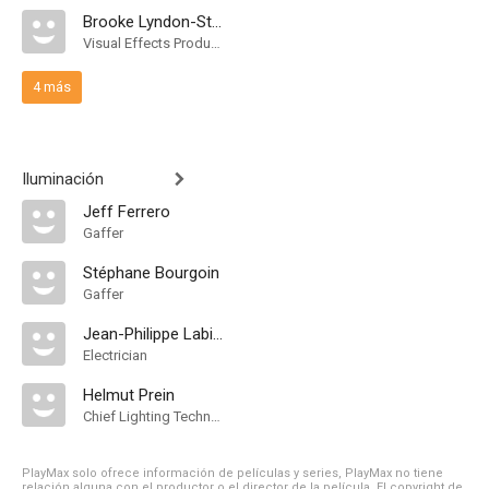
Brooke Lyndon-Stanford
Visual Effects Producer
4 más
Iluminación
Jeff Ferrero
Gaffer
Stéphane Bourgoin
Gaffer
Jean-Philippe Labille
Electrician
Helmut Prein
Chief Lighting Technician
PlayMax solo ofrece información de películas y series, PlayMax no tiene
relación alguna con el productor o el director de la película. El copyright de