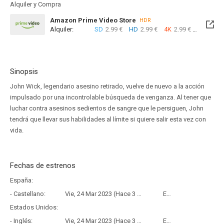
Alquiler y Compra
Amazon Prime Video Store
HDR
Alquiler:
SD
2.99 €
HD
2.99 €
4K
2.99 €
Com
Sinopsis
John Wick, legendario asesino retirado, vuelve de nuevo a la acción
impulsado por una incontrolable búsqueda de venganza. Al tener que
luchar contra asesinos sedientos de sangre que le persiguen, John
tendrá que llevar sus habilidades al límite si quiere salir esta vez con
vida.
Fechas de estrenos
España:
- Castellano:
Vie, 24 Mar 2023 (Hace 3 años y 4 meses)
Estreno
Estados Unidos:
- Inglés:
Vie, 24 Mar 2023 (Hace 3 años y 4 meses)
Estreno