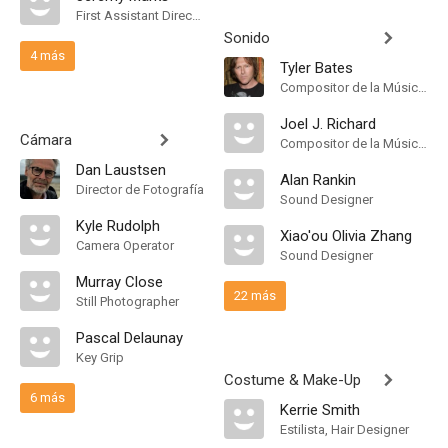
First Assistant Director
Sonido
4 más
Tyler Bates
Compositor de la Música Original
Joel J. Richard
Cámara
Compositor de la Música Original
Dan Laustsen
Alan Rankin
Director de Fotografía
Sound Designer
Kyle Rudolph
Xiao'ou Olivia Zhang
Camera Operator
Sound Designer
Murray Close
22 más
Still Photographer
Pascal Delaunay
Key Grip
Costume & Make-Up
6 más
Kerrie Smith
Estilista, Hair Designer