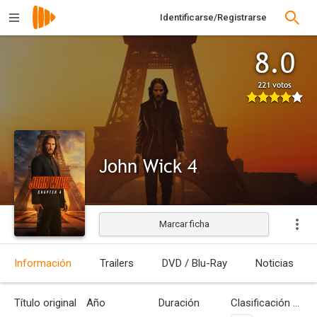
Identificarse/Registrarse
8.0
221 votos
John Wick 4
Marcar ficha
Estrenada
Información
Trailers
DVD / Blu-Ray
Noticias
Título original
Año
Duración
Clasificación por edades