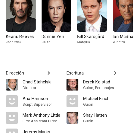
Keanu Reeves
Donnie Yen
Bill Skarsgård
Ian McSh
John Wick
Caine
Marquis
Winston
Dirección
Escritura
Chad Stahelski
Derek Kolstad
Director
Guión, Personajes
Aria Harrison
Michael Finch
Script Supervisor
Guión
Mark Anthony Little
Shay Hatten
First Assistant Director
Guión
Jeremy Marks