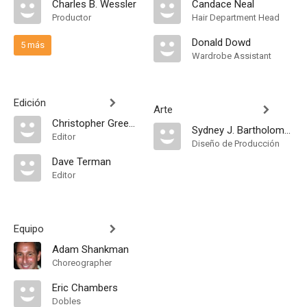
Charles B. Wessler
Candace Neal
Productor
Hair Department Head
Donald Dowd
5 más
Wardrobe Assistant
Edición
Arte
Christopher Greenbury
Sydney J. Bartholomew Jr.
Editor
Diseño de Producción
Dave Terman
Editor
Equipo
Adam Shankman
Choreographer
Eric Chambers
Dobles