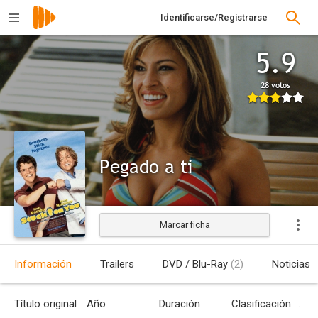
Identificarse/Registrarse
5.9
28 votos
Pegado a ti
Marcar ficha
Estrenada
Información
Trailers
DVD / Blu-Ray
(2)
Noticias
Título original
Año
Duración
Clasificación por edades