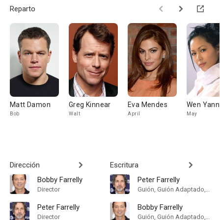
Reparto
Matt Damon
Greg Kinnear
Eva Mendes
Wen Yann
Bob
Walt
April
May
Dirección
Escritura
Bobby Farrelly
Peter Farrelly
Director
Guión, Guión Adaptado, Historia
Peter Farrelly
Bobby Farrelly
Director
Guión, Guión Adaptado, Historia