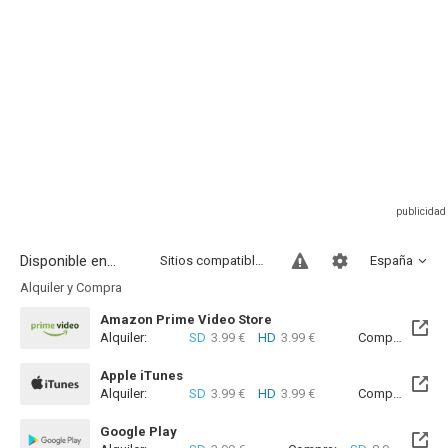
Disponible en...
Sitios compatibles
España
Alquiler y Compra
Amazon Prime Video Store
Alquiler:
SD
3.99 €
HD
3.99 €
Compra:
SD
8
Apple iTunes
Alquiler:
SD
3.99 €
HD
3.99 €
Compra:
SD
8
Google Play