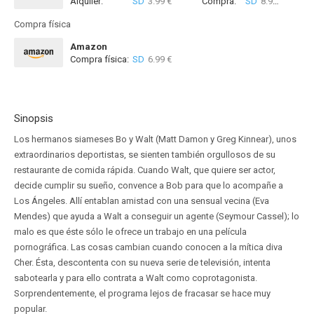
Alquiler:
SD
3.99 €
Compra:
SD
8.99 €
Compra física
Amazon
Compra física:
SD
6.99 €
Sinopsis
Los hermanos siameses Bo y Walt (Matt Damon y Greg Kinnear), unos
extraordinarios deportistas, se sienten también orgullosos de su
restaurante de comida rápida. Cuando Walt, que quiere ser actor,
decide cumplir su sueño, convence a Bob para que lo acompañe a
Los Ángeles. Allí entablan amistad con una sensual vecina (Eva
Mendes) que ayuda a Walt a conseguir un agente (Seymour Cassel); lo
malo es que éste sólo le ofrece un trabajo en una película
pornográfica. Las cosas cambian cuando conocen a la mítica diva
Cher. Ésta, descontenta con su nueva serie de televisión, intenta
sabotearla y para ello contrata a Walt como coprotagonista.
Sorprendentemente, el programa lejos de fracasar se hace muy
popular.