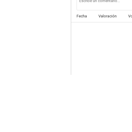
Fecha
Valoración
V
Pegado a ti
5.5
Vaya par de idiotas
4.0