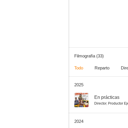
Algo pasa con Mary
5.8
Filmografía (33)
Todo
Reparto
Dir
2025
Carta blanca
5.1
5.8
En prácticas
Director
,
Productor Ej
2024