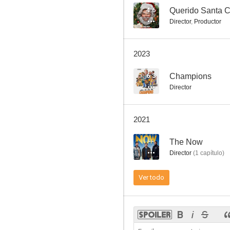
4.6
Querido Santa C
Director
,
Productor
Dos tontos muy tontos: Cuando Harry encontró a Lloyd
2023
7.0
6.3
Champions
Director
2021
--
The Now
Director
(
1
capítulo
)
El farsante
Ver todo
5.9