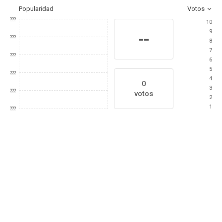
Popularidad
Votos
???
10
9
--
???
8
7
???
6
5
???
4
0
3
???
votos
2
1
???