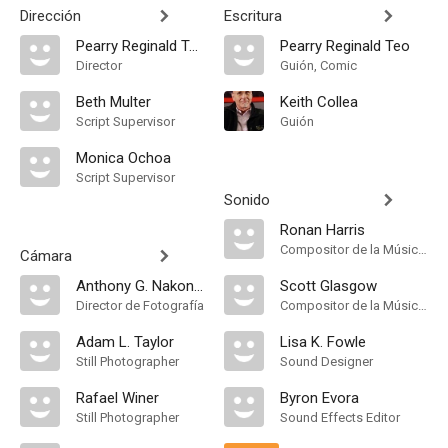
Dirección
Escritura
Pearry Reginald Teo
Pearry Reginald Teo
Director
Guión, Comic
Beth Multer
Keith Collea
Script Supervisor
Guión
Monica Ochoa
Script Supervisor
Sonido
Ronan Harris
Compositor de la Música Original
Cámara
Anthony G. Nakonechnyj
Scott Glasgow
Director de Fotografía
Compositor de la Música Original
Adam L. Taylor
Lisa K. Fowle
Still Photographer
Sound Designer
Rafael Winer
Byron Evora
Still Photographer
Sound Effects Editor