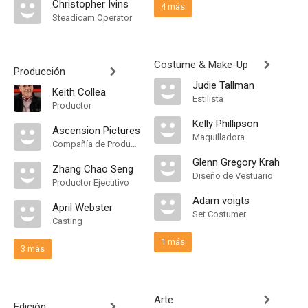
Christopher Ivins
4 más
Steadicam Operator
Costume & Make-Up
Producción
Judie Tallman
Keith Collea
Estilista
Productor
Kelly Phillipson
Ascension Pictures
Maquilladora
Compañía de Produccion
Glenn Gregory Krah
Zhang Chao Seng
Diseño de Vestuario
Productor Ejecutivo
Adam voigts
April Webster
Set Costumer
Casting
1 más
3 más
Arte
Edición