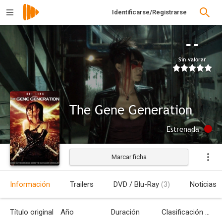
Identificarse/Registrarse
--
Sin valorar
The Gene Generation
Estrenada
Marcar ficha
Información
Trailers
DVD / Blu-Ray
(3)
Noticias
Título original
Año
Duración
Clasificación por edades