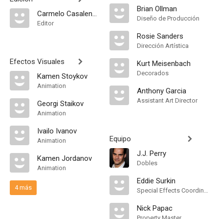
Brian Ollman
Carmelo Casalenuovo
Diseño de Producción
Editor
Rosie Sanders
Dirección Artística
Efectos Visuales
Kurt Meisenbach
Decorados
Kamen Stoykov
Animation
Anthony Garcia
Assistant Art Director
Georgi Staikov
Animation
Ivailo Ivanov
Equipo
Animation
J.J. Perry
Kamen Jordanov
Dobles
Animation
Eddie Surkin
4 más
Special Effects Coordinator
Nick Papac
Property Master