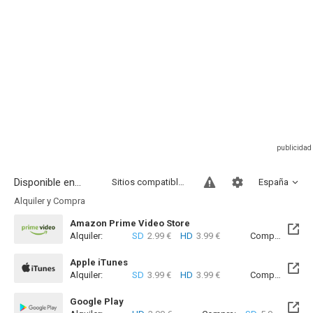
Disponible en...
Sitios compatibles
España
Alquiler y Compra
Amazon Prime Video Store
Alquiler:
SD
2.99 €
HD
3.99 €
Compra:
SD
5
Apple iTunes
Alquiler:
SD
3.99 €
HD
3.99 €
Compra:
SD
5
Google Play