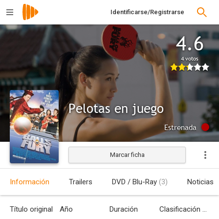
Identificarse/Registrarse
4.6
4 votos
Pelotas en juego
Estrenada
Marcar ficha
Información
Trailers
DVD / Blu-Ray
(3)
Noticias
Título original
Año
Duración
Clasificación por edades