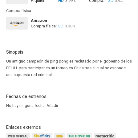
Alquiler:
HD
3.99 €
Compra:
SD
5.99 €
HD
6
Compra física
Amazon
Compra física:
SD
3.30 €
Sinopsis
Un antiguo campeón de ping pong es reclutado por el gobierno de los
EE.UU. para participar en un torneo en China tras el cual se esconde
una supuesta red criminal.
Fechas de estrenos
No hay ninguna fecha.
Añadir
Enlaces externos