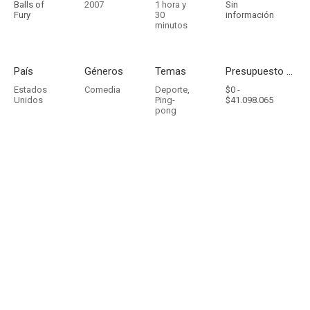
Balls of
2007
1 hora y
Sin
Fury
30
información
minutos
País
Géneros
Temas
Presupuesto - Ingresos
Estados
Comedia
Deporte
,
$0 -
Unidos
Ping-
$41.098.065
pong