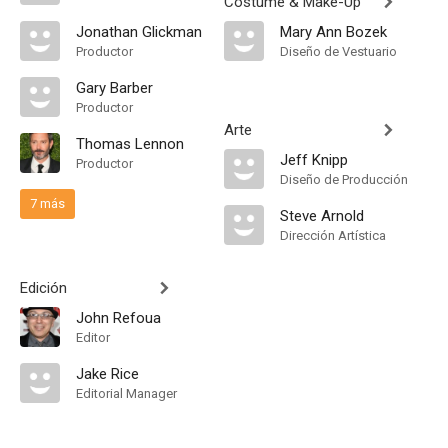
Costume & Make-Up
Jonathan Glickman
Mary Ann Bozek
Productor
Diseño de Vestuario
Gary Barber
Productor
Arte
Thomas Lennon
Jeff Knipp
Productor
Diseño de Producción
7 más
Steve Arnold
Dirección Artística
Edición
John Refoua
Editor
Jake Rice
Editorial Manager