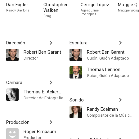
Dan Fogler
Christopher
George López
Maggie Q
Walken
Randy Daytona
Agent Ernie
Maggie Won
Rodriquez
Feng
Dirección
Escritura
Robert Ben Garant
Robert Ben Garant
Director
Guión, Guión Adaptado
Thomas Lennon
Guión, Guión Adaptado
Cámara
Thomas E. Ackerman
Director de Fotografía
Sonido
Randy Edelman
Compositor de la Música Original
Producción
Roger Birnbaum
Productor