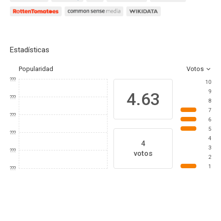
Estadísticas
Popularidad
Votos
???
10
9
4.63
???
8
7
???
6
5
???
4
4
3
???
votos
2
1
???