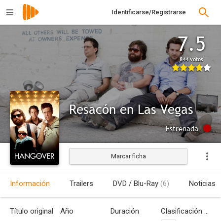
Identificarse/Registrarse
7.5
844 votos
Resacón en Las Vegas
Estrenada
Marcar ficha
Información
Trailers
DVD / Blu-Ray
(6)
Noticias
Título original
Año
Duración
Clasificación por edades