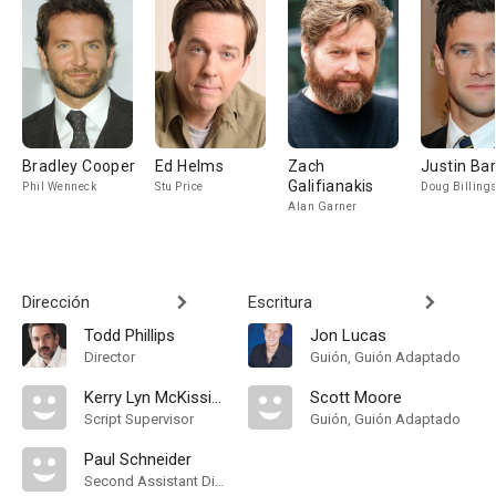
Bradley Cooper
Ed Helms
Zach
Justin Ba
Galifianakis
Phil Wenneck
Stu Price
Doug Billing
Alan Garner
Dirección
Escritura
Todd Phillips
Jon Lucas
Director
Guión, Guión Adaptado
Kerry Lyn McKissick
Scott Moore
Script Supervisor
Guión, Guión Adaptado
Paul Schneider
Second Assistant Director