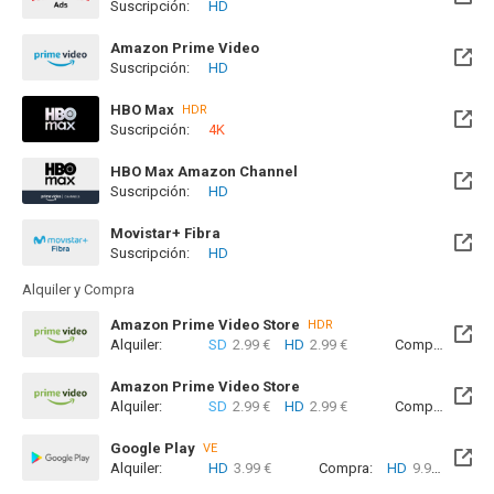
Suscripción:
HD
Amazon Prime Video
Suscripción:
HD
HBO Max
HDR
Suscripción:
4K
Disponible hasta el Sab, 14 Nov 2026 (Quedan 3 meses)
HBO Max Amazon Channel
Suscripción:
HD
Movistar+ Fibra
Suscripción:
HD
Disponible hasta el Sab, 14 Nov 2026 (Quedan 3 meses)
Alquiler y Compra
Amazon Prime Video Store
HDR
Alquiler:
SD
2.99 €
HD
2.99 €
Compra:
SD
7
Amazon Prime Video Store
Alquiler:
SD
2.99 €
HD
2.99 €
Compra:
SD
7
Google Play
VE
Alquiler:
HD
3.99 €
Compra:
HD
9.99 €