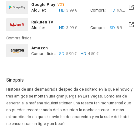
Google Play
VOS
Alquiler:
HD
3.99 €
Compra:
HD
9.99 €
Rakuten TV
Alquiler:
HD
3.99 €
Compra:
SD
8.99 €
HD
8
Compra física
Amazon
Compra física:
SD
5.90 €
HD
4.50 €
Sinopsis
Historia de una desmadrada despedida de soltero en la que el novio y
tres amigos se montan una gran juerga en Las Vegas. Como era de
esperar, a la mañana siguiente tienen una resaca tan monumental que
no pueden recordar nada de lo ocurrido la noche anterior. Lo más
extraordinario es que el novio ha desaparecido y en la suite del hotel
se encuentran un tigre y un bebé.