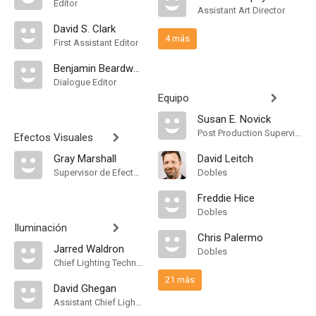
Editor
Assistant Art Director
David S. Clark
4 más
First Assistant Editor
Benjamin Beardwood
Dialogue Editor
Equipo
Susan E. Novick
Post Production Supervisor
Efectos Visuales
Gray Marshall
David Leitch
Supervisor de Efectos Visuales
Dobles
Freddie Hice
Dobles
Iluminación
Chris Palermo
Jarred Waldron
Dobles
Chief Lighting Technician
21 más
David Ghegan
Assistant Chief Lighting Technician