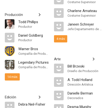
Costume Supervisor
Charlene Amateau
Producción
Costume Supervisor
Todd Phillips
Janeen Schreyer
Productor
Jefe Departamento de Maquillaje
Daniel Goldberg
4 más
Productor
Warner Bros
Compañía de Produccion
Arte
Legendary Pictures
Bill Brzeski
Compañía de Produccion
Diseño de Producción
14 más
A. Todd Holland
Dirección Artística
Danielle Berman
Edición
Decorados
Debra Neil-Fisher
Desma Murphy