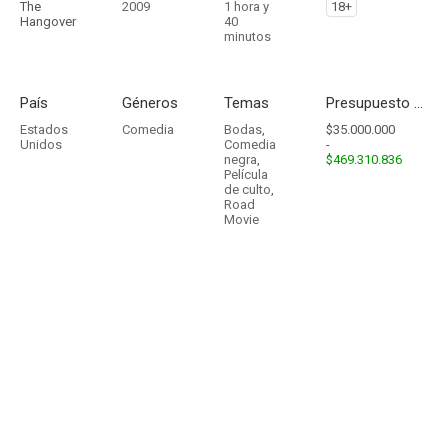
The
2009
1 hora y
18+
Hangover
40
minutos
País
Géneros
Temas
Presupuesto - Ingresos
Estados
Comedia
Bodas
,
$35.000.000
Unidos
Comedia
-
negra
,
$469.310.836
Película
de culto
,
Road
Movie