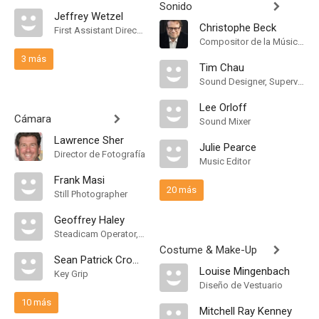
Sonido
Jeffrey Wetzel
Christophe Beck
First Assistant Director
Compositor de la Música Original
3 más
Tim Chau
Sound Designer, Supervising Sound Editor, Mezclador de Re-Grabación de Sonido
Lee Orloff
Cámara
Sound Mixer
Lawrence Sher
Julie Pearce
Director de Fotografía
Music Editor
Frank Masi
20 más
Still Photographer
Geoffrey Haley
Steadicam Operator, "B" Camera Operator
Costume & Make-Up
Sean Patrick Crowell
Louise Mingenbach
Key Grip
Diseño de Vestuario
10 más
Mitchell Ray Kenney