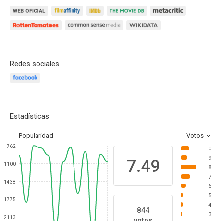
Redes sociales
Estadísticas
Popularidad
Votos
762
10
9
7.49
1100
8
7
1438
6
5
1775
4
844
3
2113
votos