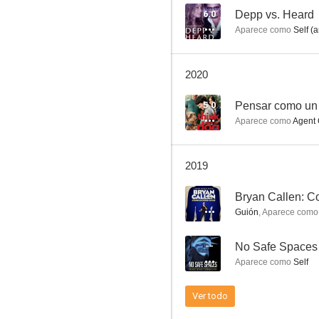
6.0
Depp vs. Heard
Aparece como
Self (a
Californication
2020
8.0
5.0
Pensar como un 
Aparece como
Agent 
2019
--
Bryan Callen: C
Guión
,
Aparece como
Joker
--
No Safe Spaces
7.8
Aparece como
Self
Ver todo