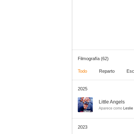
Frasier
8.7
Filmografía (62)
Todo
Reparto
Esc
2025
Kingdom
8.4
--
Little Angels
Aparece como
Leslie
2023