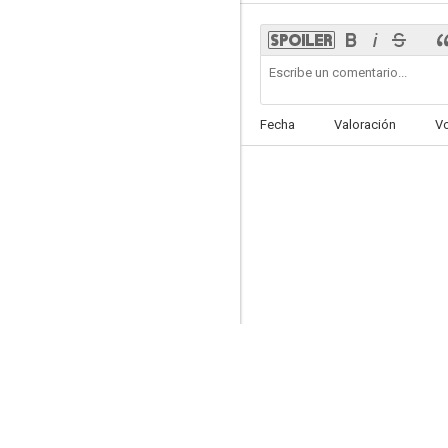
Las Vegas
Fecha
Valoración
V
7.1
Death Valley
6.7