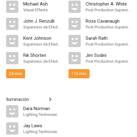
Michael Ash
Christopher A. White
Visual Effects
Post Production Supervisor
John J. Renzulli
Ross Cavanaugh
Supervisor de Efectos Visuales, Digital Compositors
Post Production Supervisor, Post Production Assistant
Kent Johnson
Sarah Rath
Supervisor de Efectos Visuales
Post Production Supervisor
Rik Shorten
Jim Sodini
Supervisor de Efectos Visuales
Post Production Supervisor
24 más
113 más
Iluminación
Dara Norman
Lighting Technician
Jay Laws
Lighting Technician