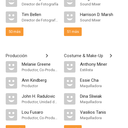
Director de Fotografía
Sound Mixer
Tim Bellen
Harrison D. Marsh
Director de Fotografía, Camera Operator
Sound Mixer
50 más
51 más
Producción
Costume & Make-Up
Melanie Greene
Anthony Miner
Productor, Co-Productor Ejecutivo, Productor Ejecutivo
Estilista
Ann Kindberg
Essie Cha
Productor
Maquilladora
John H. Radulovic
Dina Sliwiak
Productor, Unidad de Producción
Maquilladora
Lou Fusaro
Vasilios Tanis
Productor, Co-Productor Ejecutivo, Line Producer
Maquilladora