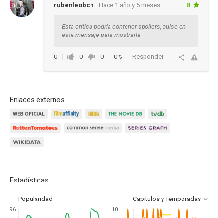
rubenleobcn
Hace 1 año y 5 meses
8
Esta crítica podría contener spoilers, pulse en
este mensaje para mostrarla
0
0
0
0%
Responder
Enlaces externos
Estadísticas
Popularidad
Capítulos y Temporadas
96
10