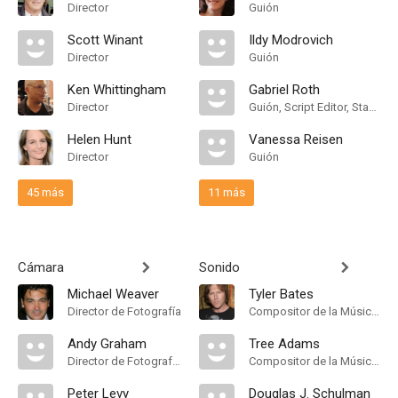
Director
Guión
Scott Winant
Ildy Modrovich
Director
Guión
Ken Whittingham
Gabriel Roth
Director
Guión, Script Editor, Staff Writer
Helen Hunt
Vanessa Reisen
Director
Guión
45 más
11 más
Cámara
Sonido
Michael Weaver
Tyler Bates
Director de Fotografía
Compositor de la Música Original
Andy Graham
Tree Adams
Director de Fotografía, Camera Operator
Compositor de la Música Original
Peter Levy
Douglas J. Schulman