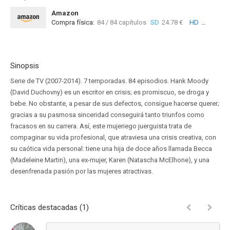
Amazon
Compra física:
84 / 84 capítulos
SD
24.78 €
HD
158.33 €
Sinopsis
Serie de TV (2007-2014). 7 temporadas. 84 episodios. Hank Moody
(David Duchovny) es un escritor en crisis; es promiscuo, se droga y
bebe. No obstante, a pesar de sus defectos, consigue hacerse querer;
gracias a su pasmosa sinceridad conseguirá tanto triunfos como
fracasos en su carrera. Así, este mujeriego juerguista trata de
compaginar su vida profesional, que atraviesa una crisis creativa, con
su caótica vida personal: tiene una hija de doce años llamada Becca
(Madeleine Martin), una ex-mujer, Karen (Natascha McElhone), y una
desenfrenada pasión por las mujeres atractivas.
Críticas destacadas (1)