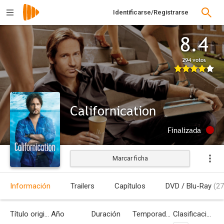
Identificarse/Registrarse
8.4
294 votos
Californication
Finalizada
Marcar ficha
Información
Trailers
Capítulos
DVD / Blu-Ray
(27
Título original
Año
Duración
Temporadas
Clasificación por edades