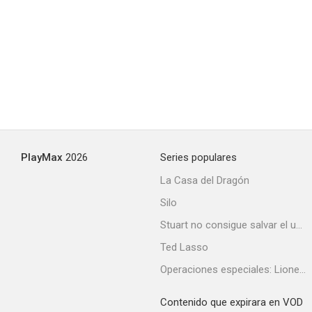
Accused
6.5
PlayMax
2026
Series populares
Salvar a Zoë
La Casa del Dragón
6.1
Silo
Stuart no consigue salvar el universo
Ted Lasso
Operaciones especiales: Lioness
Contenido que expirara en VOD