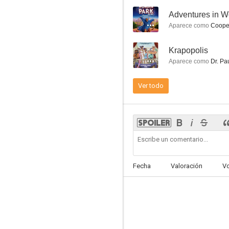
--
Adventures in W
Gru, mi villano favorito
Aparece como
Coope
7.3
--
Krapopolis
Aparece como
Dr. Pau
Ver todo
Crazy Rich Asians (Locamente millonarios)
7.0
Fecha
Valoración
V