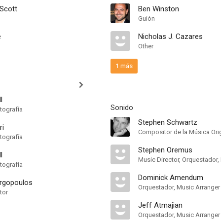
 Scott
Ben Winston
Guión
e
Nicholas J. Cazares
Other
1 más
l
Sonido
tografía
Stephen Schwartz
ri
Compositor de la Música Orig
tografía
Stephen Oremus
l
tografía
Dominick Amendum
rgopoulos
Orquestador, Music Arranger
tor
Jeff Atmajian
Orquestador, Music Arranger