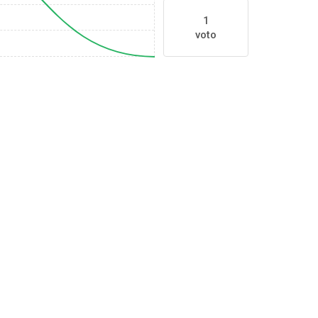
1
voto