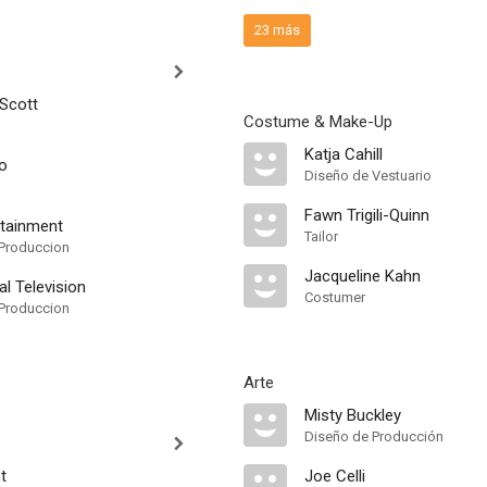
23 más
 Scott
Costume & Make-Up
Katja Cahill
lo
Diseño de Vestuario
Fawn Trigili-Quinn
rtainment
Tailor
Produccion
Jacqueline Kahn
l Television
Costumer
Produccion
Arte
Misty Buckley
Diseño de Producción
t
Joe Celli