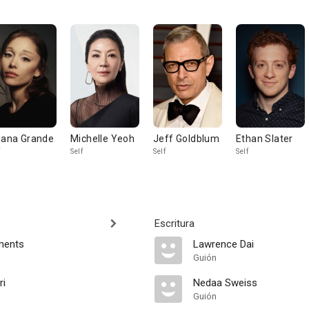
iana Grande
Michelle Yeoh
Jeff Goldblum
Ethan Slater
Self
Self
Self
Escritura
ements
Lawrence Dai
Guión
ri
Nedaa Sweiss
Guión