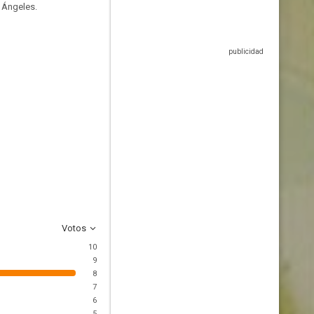
s Ángeles.
Votos
10
9
8
7
6
5