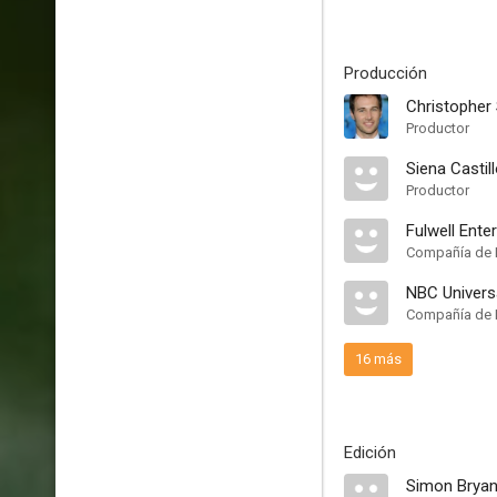
Producción
Christopher
Productor
Siena Castil
Productor
Fulwell Ente
Compañía de 
NBC Universa
Compañía de 
16 más
Edición
Simon Bryan