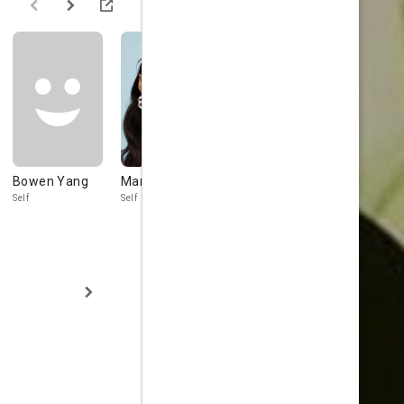
Bowen Yang
Marissa Bode
Idina Menzel
Kristin
Chenowet
Self
Self
Self
Self