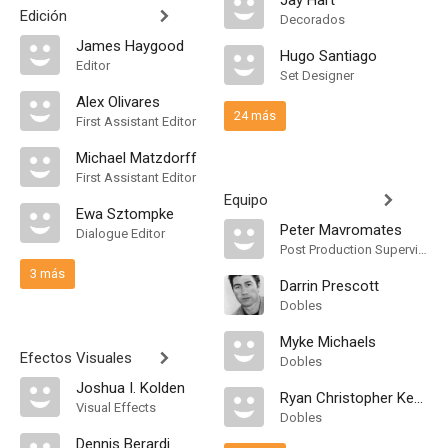
Jay Hart
Edición
Decorados
James Haygood
Hugo Santiago
Editor
Set Designer
Alex Olivares
24 más
First Assistant Editor
Michael Matzdorff
First Assistant Editor
Equipo
Ewa Sztompke
Peter Mavromates
Dialogue Editor
Post Production Supervisor
3 más
Darrin Prescott
Dobles
Myke Michaels
Efectos Visuales
Dobles
Joshua I. Kolden
Ryan Christopher Keys
Visual Effects
Dobles
Dennis Berardi