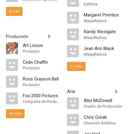
Estilista
8 más
Margaret Prentice
Maquilladora
Randy Westgate
Producción
Maquilladora
Art Linson
Jean Ann Black
Productor
Maquilladora
Ceán Chaffin
11 más
Productor
Ross Grayson Bell
Productor
Arte
Fox 2000 Pictures
Alex McDowell
Compañía de Produccion
Diseño de Producción
28 más
Chris Gorak
Dirección Artística