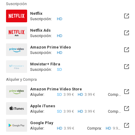
Suscripción
Netflix
Suscripción:
HD
Netflix Ads
Suscripción:
HD
Amazon Prime Video
Suscripción:
HD
Movistar+ Fibra
Suscripción:
SD
Próximamente. A partir del Jue, 06 Ago 2026 (En 1 día)
Alquiler y Compra
Amazon Prime Video Store
Alquiler:
SD
3.99 €
HD
3.99 €
Compra:
SD
4
Apple iTunes
Alquiler:
SD
3.99 €
HD
3.99 €
Compra:
SD
4
Google Play
Alquiler:
HD
3.99 €
Compra:
HD
9.99 €