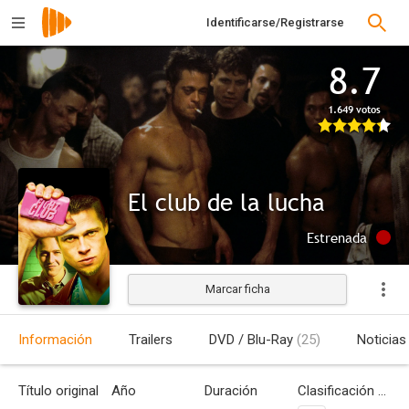
Identificarse/Registrarse
8.7
1.649 votos
El club de la lucha
Estrenada
Marcar ficha
Información
Trailers
DVD / Blu-Ray
(25)
Noticias
Título original
Año
Duración
Clasificación por edades