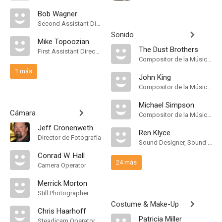
Bob Wagner
Second Assistant Director
Sonido
Mike Topoozian
The Dust Brothers
First Assistant Director
Compositor de la Música Original
1 más
John King
Compositor de la Música Original
Michael Simpson
Cámara
Compositor de la Música Original
Jeff Cronenweth
Ren Klyce
Director de Fotografía
Sound Designer, Sound Editor
Conrad W. Hall
24 más
Camera Operator
Merrick Morton
Still Photographer
Costume & Make-Up
Chris Haarhoff
Patricia Miller
Steadicam Operator