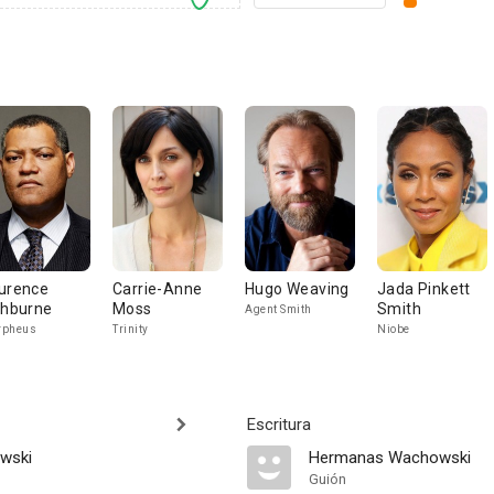
urence
Carrie-Anne
Hugo Weaving
Jada Pinkett
shburne
Moss
Smith
Agent Smith
rpheus
Trinity
Niobe
Escritura
wski
Hermanas Wachowski
Guión