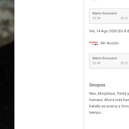
Matrix Reloaded
03:38
05:51
Vie, 14 Ago 2026 (En 8 d
M+ Acción
Matrix Reloaded
03:38
05:51
Sinopsis
Neo, Morpheus, Trinity y
humana. Ahora más huma
batalla se acerca a Sion
tiempo...