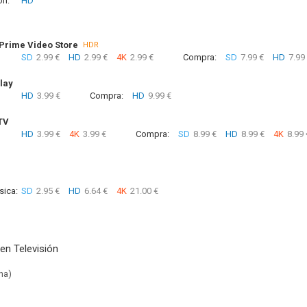
ón:
HD
rime Video Store
HDR
SD
2.99 €
HD
2.99 €
4K
2.99 €
Compra:
SD
7.99 €
HD
7.99
lay
HD
3.99 €
Compra:
HD
9.99 €
TV
HD
3.99 €
4K
3.99 €
Compra:
SD
8.99 €
HD
8.99 €
4K
8.99 
sica:
SD
2.95 €
HD
6.64 €
4K
21.00 €
en Televisión
na)