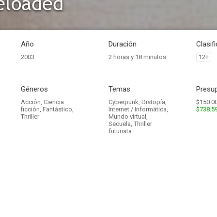
eloaded
Año
Duración
Clasif
2003
2 horas y 18 minutos
12+
Géneros
Temas
Presup
Acción
,
Ciencia
Cyberpunk
,
Distopía
,
$150.00
ficción
,
Fantástico
,
Internet / Informática
,
$738.5
Thriller
Mundo virtual
,
Secuela
,
Thriller
futurista