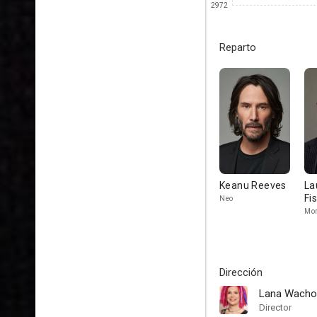
2972
Reparto
Keanu Reeves
La
Fi
Neo
Mo
Dirección
Lana Wacho
Director