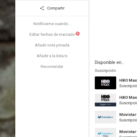
Compartir
Notificarme cuando...
N
Editar fechas de marcado
Añadir nota privada
Añadir a la lista/s
Disponible en...
Recomendar
Suscripción
HBO Max
Suscripci
HBO Max
Suscripci
Movistar
Suscripci
Movistar