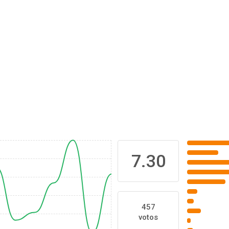
7.30
457
votos