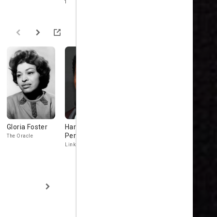
1
Gloria Foster
Harold
Monica Bellucci
Harry Lenn
Perrineau
The Oracle
Persephone
Commander L
Link