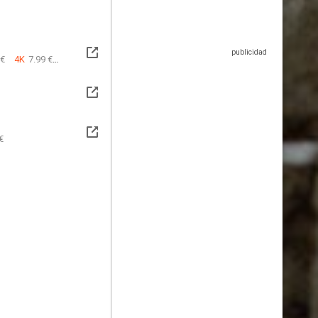
 €
4K
7.99 €
€