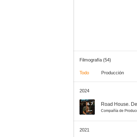
Proyecto X
7.6
Filmografía (54)
Todo
Producción
2024
Sherlock Holmes: Juego de Sombras (Sherlock Holmes 2)
7.3
6.7
Road House. De 
Compañía de Produc
2021