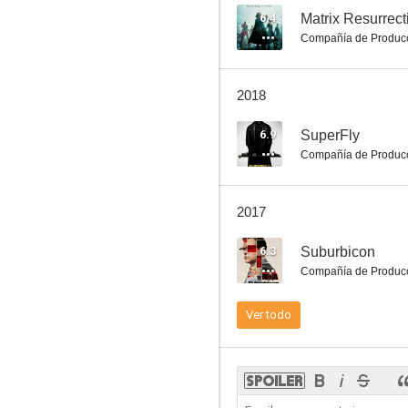
6.4
Matrix Resurrect
Compañía de Produc
Matrix Reloaded
2018
7.1
6.9
SuperFly
Compañía de Produc
2017
6.3
Suburbicon
Compañía de Produc
Dos buenos tipos
Ver todo
6.9