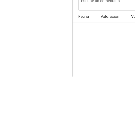
Fecha
Valoración
V
La extraña que hay en ti
6.7
Road House. De profesión: duro
6.3