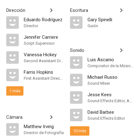
Dirección
Escritura
Eduardo Rodríguez
Gary Spinelli
Director
Guión
Jennifer Carriere
Script Supervisor
Sonido
Vanessa Hickey
Luis Ascanio
Second Assistant Director
Compositor de la Música Original
Farris Hopkins
Michael Russo
First Assistant Director
Sound Mixer
1 más
Jesse Kees
Sound Effects Editor, ADR Editor
David Barbee
Cámara
Sound Effects Editor
Matthew Irving
10 más
Director de Fotografía