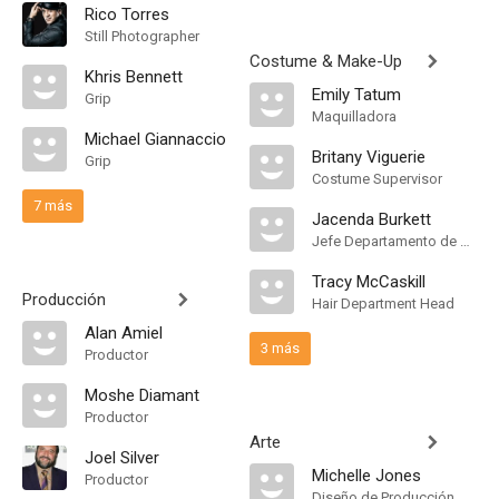
Rico Torres
Still Photographer
Costume & Make-Up
Khris Bennett
Emily Tatum
Grip
Maquilladora
Michael Giannaccio
Britany Viguerie
Grip
Costume Supervisor
7 más
Jacenda Burkett
Jefe Departamento de Maquillaje
Tracy McCaskill
Producción
Hair Department Head
Alan Amiel
3 más
Productor
Moshe Diamant
Productor
Arte
Joel Silver
Michelle Jones
Productor
Diseño de Producción