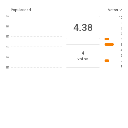
Popularidad
Votos
???
10
9
4.38
???
8
7
???
6
5
???
4
4
3
???
votos
2
1
???