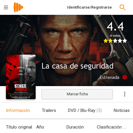
Identificarse/Registrarse
4.4
4 votos
La casa de seguridad
Estrenada
Marcar ficha
Información
Trailers
DVD / Blu-Ray
(5)
Noticias
Título original
Año
Duración
Clasificación por edades