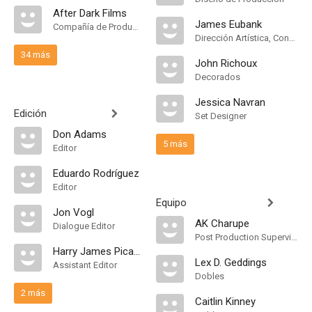
After Dark Films
James Eubank
Compañía de Produccion
Dirección Artística, Construction Coordinator
34 más
John Richoux
Decorados
Jessica Navran
Edición
Set Designer
Don Adams
5 más
Editor
Eduardo Rodríguez
Editor
Equipo
Jon Vogl
AK Charupe
Dialogue Editor
Post Production Supervisor
Harry James Picardi
Lex D. Geddings
Assistant Editor
Dobles
2 más
Caitlin Kinney