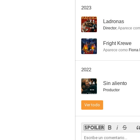
El baile de las locas
2023
7.8
7.1
Ladronas
Director
,
Aparece co
--
Fright Krewe
Aparece como
Fiona 
2022
El concierto
6.4
Sin aliento
7.2
Productor
Ver todo