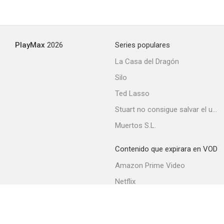
--
PlayMax
2026
Series populares
La Casa del Dragón
Silo
Ted Lasso
Stuart no consigue salvar el universo
Un puente entre dos ríos
Muertos S.L.
Contenido que expirara en VOD
Amazon Prime Video
Netflix
Filmin
Movistar+