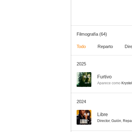
6.8
Filmografía (64)
Todo
Reparto
Dir
2025
Oxígeno
8.7
6.0
Furtivo
Aparece como
Kryste
2024
6.8
Libre
Director
,
Guión
,
Repa