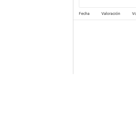
La redada
Fecha
Valoración
V
7.0
Oxígeno
6.8