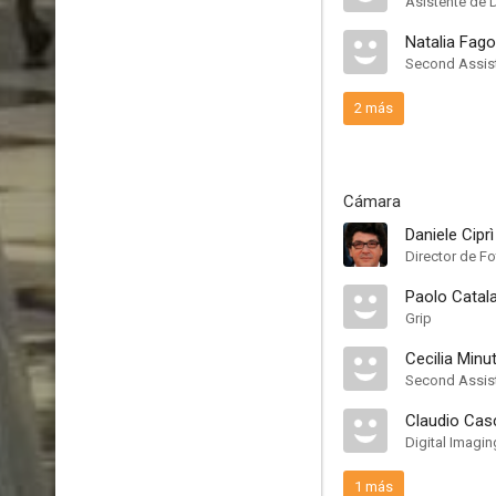
Asistente de 
Natalia Fago
Second Assist
2 más
Cámara
Daniele Ciprì
Director de Fo
Paolo Catal
Grip
Cecilia Minut
Second Assis
Claudio Casc
Digital Imagin
1 más