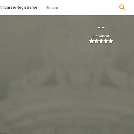
tificarse/Registrarse
--
Sin valorar