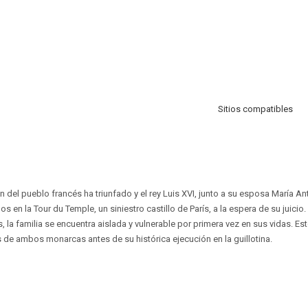
Sitios compatibles
ón del pueblo francés ha triunfado y el rey Luis XVI, junto a su esposa María An
s en la Tour du Temple, un siniestro castillo de París, a la espera de su juicio.
as, la familia se encuentra aislada y vulnerable por primera vez en sus vidas. Es
s de ambos monarcas antes de su histórica ejecución en la guillotina.