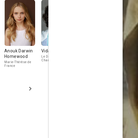
Anouk Darwin
Vidal Arzoni
Fabrizio
Jérôme
Homewood
Rongione
Chappatte
Le Dauphin (Louis-
Charles de France)
Marie-Thérèse de
Jean-Baptiste Cléry
Le prêtre
France