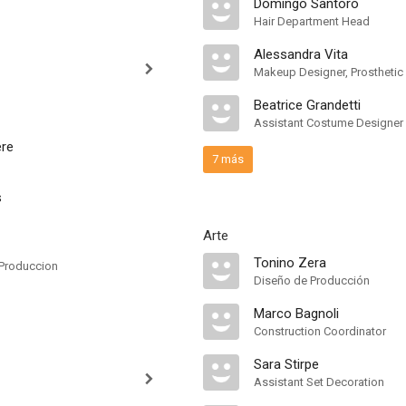
Domingo Santoro
Hair Department Head
Alessandra Vita
Makeup Designer, Prosthetic
Beatrice Grandetti
Assistant Costume Designer
ere
7 más
s
Arte
Tonino Zera
Produccion
Diseño de Producción
Marco Bagnoli
Construction Coordinator
Sara Stirpe
Assistant Set Decoration