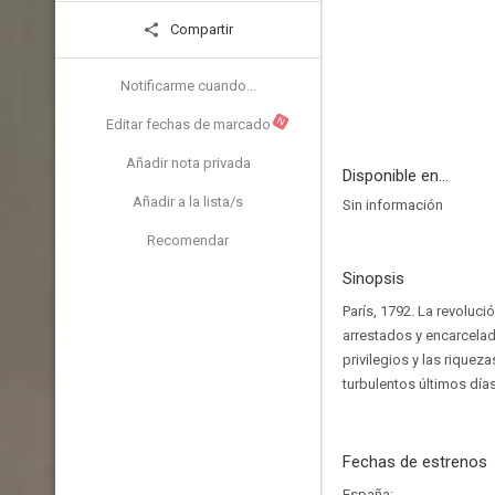
Compartir
Notificarme cuando...
N
Editar fechas de marcado
Añadir nota privada
Disponible en...
Añadir a la lista/s
Sin información
Recomendar
Sinopsis
París, 1792. La revoluci
arrestados y encarcelado
privilegios y las riquez
turbulentos últimos día
Fechas de estrenos
España: