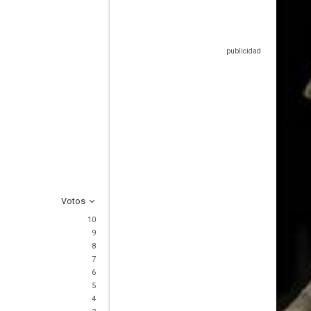
Votos
10
9
8
7
6
5
4