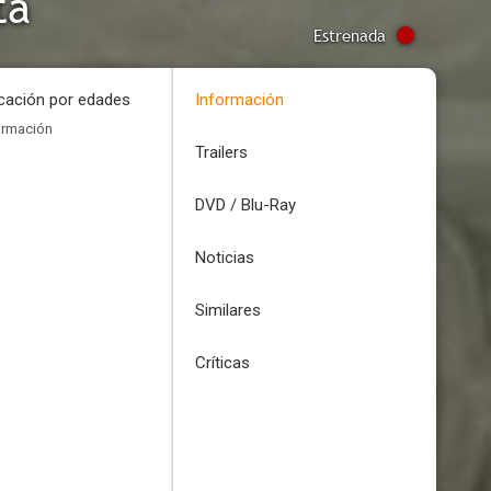
ta
Estrenada
icación por edades
Información
ormación
Trailers
DVD / Blu-Ray
Noticias
Similares
Críticas