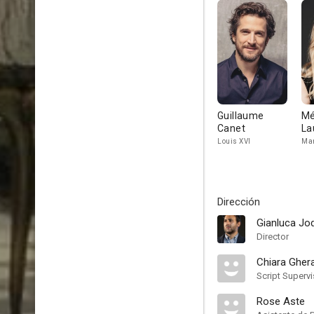
Guillaume
Mé
Canet
La
Louis XVI
Mar
Dirección
Gianluca Jo
Director
Chiara Gher
Script Supervi
Rose Aste