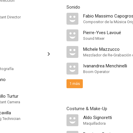
Dirección
Sonido
Fabio Massimo Capogro
ant Director
Compositor de la Música Orig
Pierre-Yves Lavoué
Sound Mixer
Michele Mazzucco
Mezclador de Re-Grabación 
Ivanandrea Menchinelli
tografía
Boom Operator
ano
1 más
illo Turtur
tant Camera
Costume & Make-Up
avilla
Aldo Signoretti
g Technician
Maquilladora