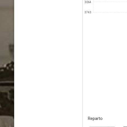
3064
3743
Reparto