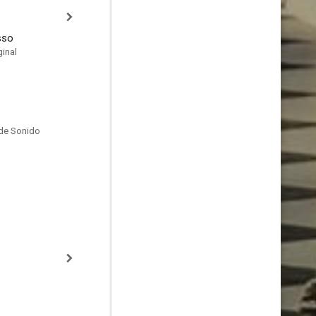
sso
inal
de Sonido