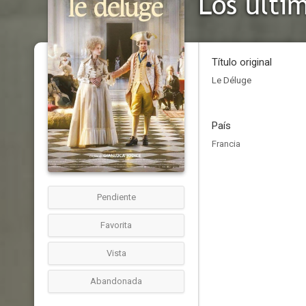
Los últi
Título original
Le Déluge
País
Francia
Pendiente
Favorita
Vista
Abandonada