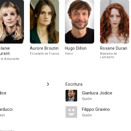
lanie
Aurore Broutin
Hugo Dillon
Roxane Duran
urent
Élisabeth de France
Henri
Madame de
Lamballe
ie-Antoinette
Escritura
dice
Gianluca Jodice
Guión
arducci
Filippo Gravino
sor
Guión