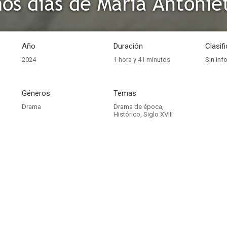
mos días de María Antonie
Año
Duración
Clasif
2024
1 hora y 41 minutos
Sin inf
Géneros
Temas
Drama
Drama de época
,
Histórico
,
Siglo XVIII