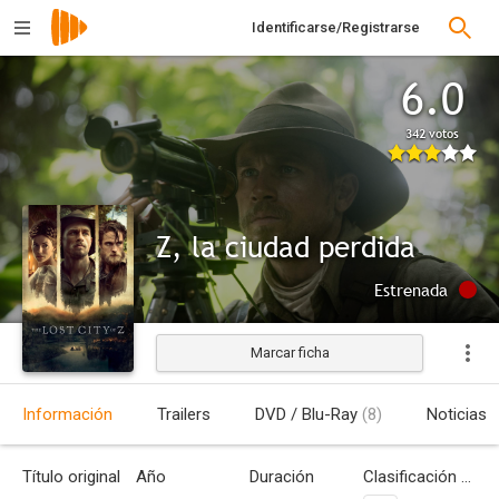
Identificarse/Registrarse
6.0
342 votos
Z, la ciudad perdida
Estrenada
Marcar ficha
Información
Trailers
DVD / Blu-Ray
(8)
Noticias
Título original
Año
Duración
Clasificación por edades