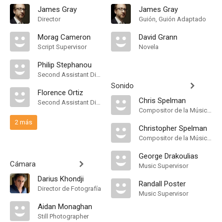
James Gray
James Gray
Director
Guión, Guión Adaptado
Morag Cameron
David Grann
Script Supervisor
Novela
Philip Stephanou
Second Assistant Director
Sonido
Florence Ortiz
Chris Spelman
Second Assistant Director
Compositor de la Música Original
2 más
Christopher Spelman
Compositor de la Música Original
George Drakoulias
Cámara
Music Supervisor
Darius Khondji
Randall Poster
Director de Fotografía
Music Supervisor
Aidan Monaghan
Still Photographer