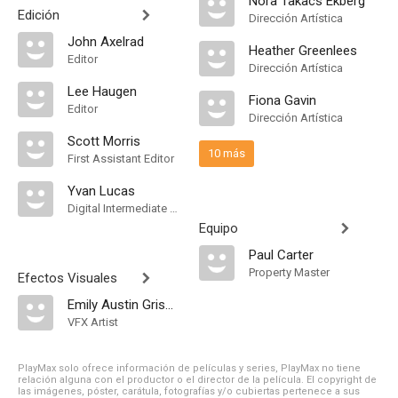
Nora Takacs Ekberg
Edición
Dirección Artística
John Axelrad
Heather Greenlees
Editor
Dirección Artística
Lee Haugen
Fiona Gavin
Editor
Dirección Artística
Scott Morris
10 más
First Assistant Editor
Yvan Lucas
Digital Intermediate Colorist
Equipo
Paul Carter
Property Master
Efectos Visuales
Emily Austin Griswold
VFX Artist
PlayMax solo ofrece información de películas y series, PlayMax no tiene
relación alguna con el productor o el director de la película. El copyright de
las imágenes, póster, carátula, fotografías y/o cubiertas pertenece a sus