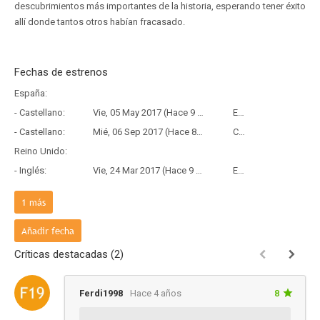
descubrimientos más importantes de la historia, esperando tener éxito
allí donde tantos otros habían fracasado.
Fechas de estrenos
España:
- Castellano:
Vie, 05 May 2017 (Hace 9 años y 3 meses)
Estreno
- Castellano:
Mié, 06 Sep 2017 (Hace 8 años y 11 meses)
Copia Física
Reino Unido:
- Inglés:
Vie, 24 Mar 2017 (Hace 9 años y 4 meses)
Estreno
País de origen:
1
más
- V.O:
Vie, 14 Abr 2017 (Hace 9 años y 3 meses)
Estreno
Añadir fecha
Críticas destacadas (2)
Ferdi1998
Hace 4 años
8