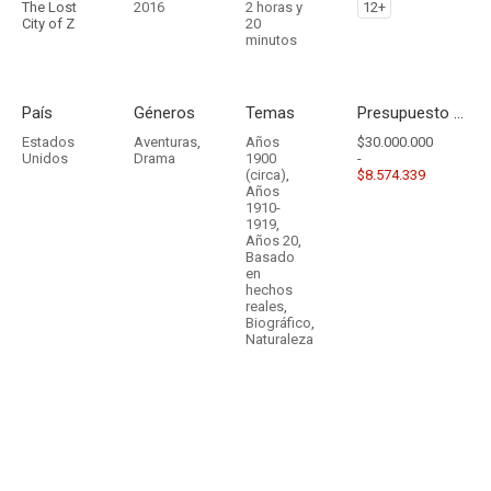
The Lost
2016
2 horas y
12+
City of Z
20
minutos
País
Géneros
Temas
Presupuesto - Ingresos
Estados
Aventuras
,
Años
$30.000.000
Unidos
Drama
1900
-
(circa)
,
$8.574.339
Años
1910-
1919
,
Años 20
,
Basado
en
hechos
reales
,
Biográfico
,
Naturaleza