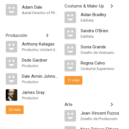
Costume & Make-Up
Adam Dale
Aerial Director of Photography
Aidan Bradley
Estilista
Sandra O'Brien
Producción
Estilista
Anthony Katagas
Sonia Grande
Productor, Unidad de Producción
Diseño de Vestuario
Dede Gardner
Regina Calvo
Productor
Costume Supervisor
Dale Armin Johnson
11 más
Productor
James Gray
Productor
Arte
23 más
Jean-Vincent Puzos
Diseño de Producción