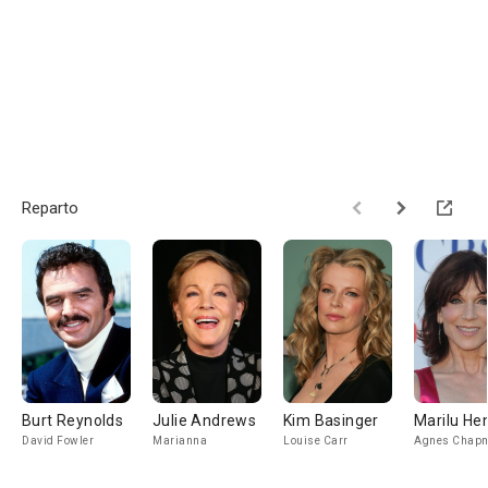
Reparto
Burt Reynolds
Julie Andrews
Kim Basinger
Marilu He
David Fowler
Marianna
Louise Carr
Agnes Chap