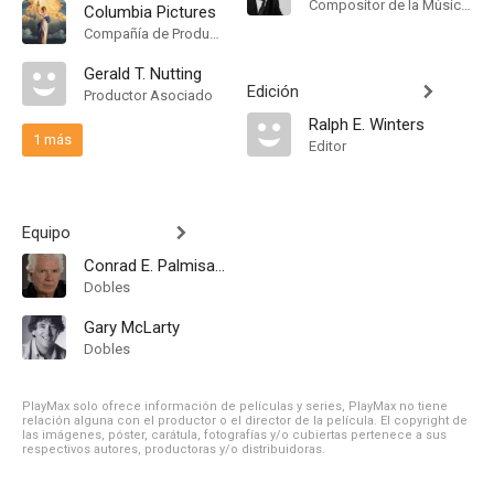
Compositor de la Música Original
Columbia Pictures
Compañía de Produccion
Gerald T. Nutting
Edición
Productor Asociado
Ralph E. Winters
1 más
Editor
Equipo
Conrad E. Palmisano
Dobles
Gary McLarty
Dobles
PlayMax solo ofrece información de películas y series, PlayMax no tiene
relación alguna con el productor o el director de la película. El copyright de
las imágenes, póster, carátula, fotografías y/o cubiertas pertenece a sus
respectivos autores, productoras y/o distribuidoras.