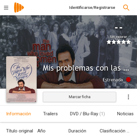
Identificarse/Registrarse
--
Sin valorar
Mis problemas con las mujeres
Estrenada
Marcar ficha
Información
Trailers
DVD / Blu-Ray
(1)
Noticias
Título original
Año
Duración
Clasificación por edades