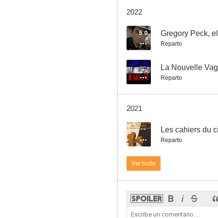
El amor a los veinte años
2022
7.6
5.0
Gregory Peck, el
Reparto
--
La Nouvelle Vag
Reparto
2021
Domicilio conyugal
--
Les cahiers du c
7.1
Reparto
Ver todo