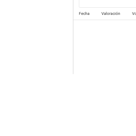
El amor en fuga
Fecha
Valoración
V
6.8
Tirad sobre el pianista
6.6