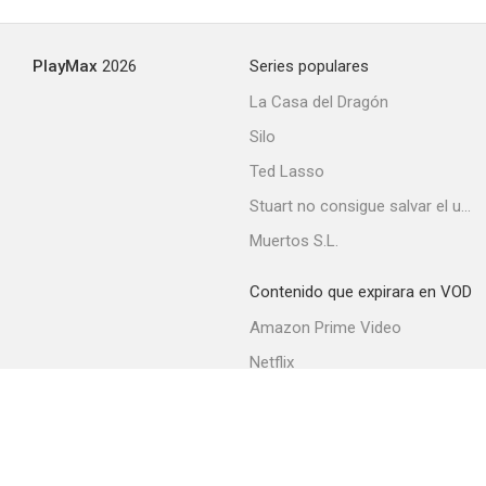
--
PlayMax
2026
Series populares
La Casa del Dragón
Silo
Ted Lasso
Stuart no consigue salvar el universo
Muertos S.L.
I'm a Stranger Here Myself
--
Contenido que expirara en VOD
Amazon Prime Video
Netflix
Filmin
Movistar+
Movistar+ Fibra