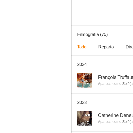
8.0
Filmografía (79)
Todo
Reparto
Dir
2024
Nouvelle vague: El cine sin dogmas
8.0
--
François Truffau
Aparece como
Self (a
2023
6.0
Catherine Deneu
Aparece como
Self (a