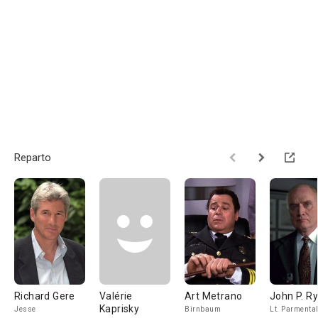
Reparto
Richard Gere
Valérie
Art Metrano
John P. R
Kaprisky
Jesse
Birnbaum
Lt. Parmenta