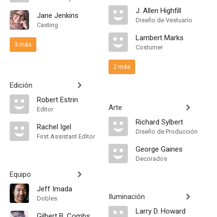
J. Allen Highfill
Jane Jenkins
Diseño de Vestuario
Casting
Lambert Marks
3 más
Costumer
2 más
Edición
Robert Estrin
Arte
Editor
Richard Sylbert
Rachel Igel
Diseño de Producción
First Assistant Editor
George Gaines
Decorados
Equipo
Jeff Imada
Iluminación
Dobles
Larry D. Howard
Gilbert B. Combs