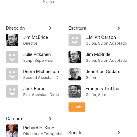
Monica
Dirección
Escritura
Jim McBride
L.M. Kit Carson
Director
Guión, Guión Adaptado
Julie Pitkanen
Jim McBride
Script Supervisor
Guión, Guión Adaptado
Debra Michaelson
Jean-Luc Godard
Second Assistant Director
Guión
Jack Baran
François Truffaut
First Assistant Director
Guión, Autor
1 más
Cámara
Richard H. Kline
Sonido
Director de Fotografía