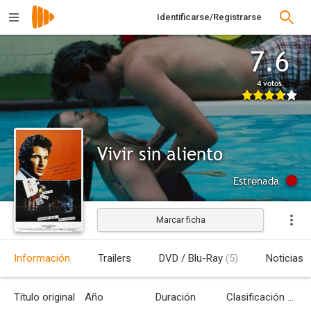
Identificarse/Registrarse
7.6
4 votos
Vivir sin aliento
Estrenada
Marcar ficha
Información
Trailers
DVD / Blu-Ray
(5)
Noticias
Título original
Año
Duración
Clasificación por edades