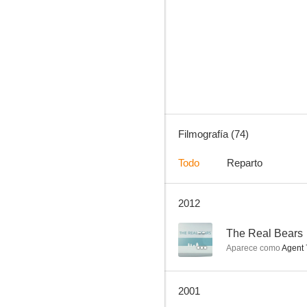
Loca academia de policía 3: De vuelta a la escuela
8.7
Filmografía (74)
Todo
Reparto
2012
Canción triste de Hill Street
8.2
--
The Real Bears
Aparece como
Agent 
2001