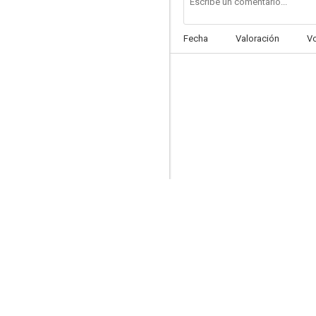
Fecha
Valoración
V
La mujer maravilla
7.5
Las calles de San Francisco
7.0