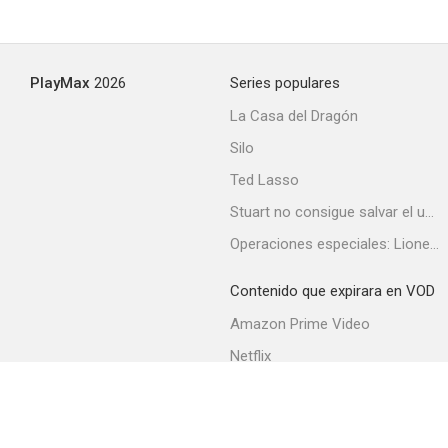
Steambath
PlayMax
2026
Series populares
--
La Casa del Dragón
Silo
Ted Lasso
Stuart no consigue salvar el universo
Operaciones especiales: Lioness
Contenido que expirara en VOD
The Partners
Amazon Prime Video
--
Netflix
Filmin
Movistar+