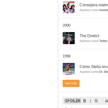
5.7
Consejera matri
Aparece como
Homel
Kojak
2000
7.9
--
The District
Aparece como
Teddy
1998
--
Cómo Stella rec
Aparece como
Dr. St
Los ángeles de Charlie
Ver todo
7.6