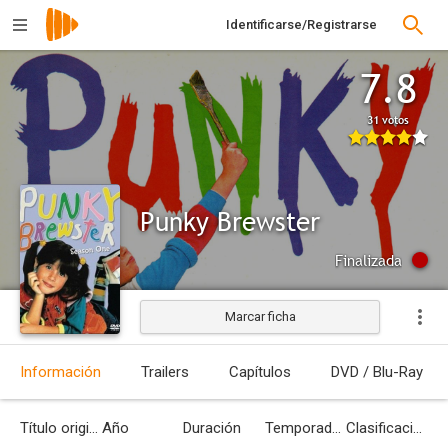
Identificarse/Registrarse
7.8
31 votos
Punky Brewster
Finalizada
Marcar ficha
Información
Trailers
Capítulos
DVD / Blu-Ray
Título original
Año
Duración
Temporadas
Clasificación por edades