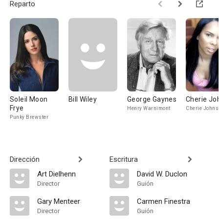
Reparto
Soleil Moon
Bill Wiley
George Gaynes
Cherie Jo
Frye
Henry Warnimont
Cherie Johns
Punky Brewster
Dirección
Escritura
Art Dielhenn
David W. Duclon
Director
Guión
Gary Menteer
Carmen Finestra
Director
Guión