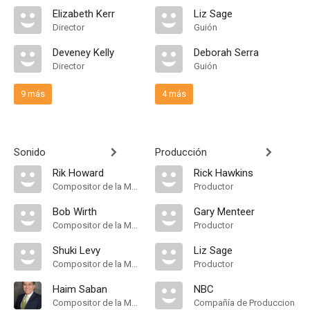
Elizabeth Kerr
Liz Sage
Director
Guión
Deveney Kelly
Deborah Serra
Director
Guión
9 más
4 más
Sonido
Producción
Rik Howard
Rick Hawkins
Compositor de la Música Original
Productor
Bob Wirth
Gary Menteer
Compositor de la Música Original
Productor
Shuki Levy
Liz Sage
Compositor de la Música Original
Productor
Haim Saban
NBC
Compositor de la Música Original
Compañía de Produccion