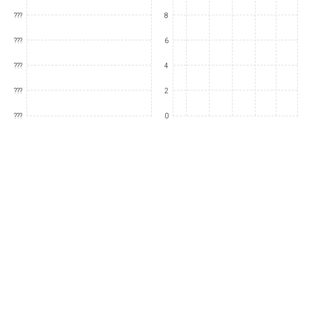
???
8
???
6
???
4
???
2
???
0