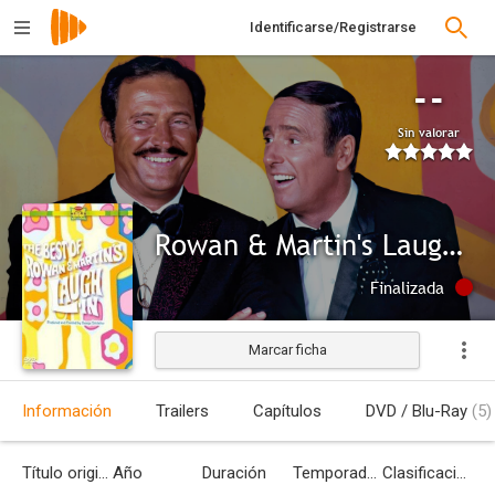
Identificarse/Registrarse
--
Sin valorar
Rowan & Martin's Laugh-In
Finalizada
Marcar ficha
Información
Trailers
Capítulos
DVD / Blu-Ray
(5)
Título original
Año
Duración
Temporadas
Clasificación por edades