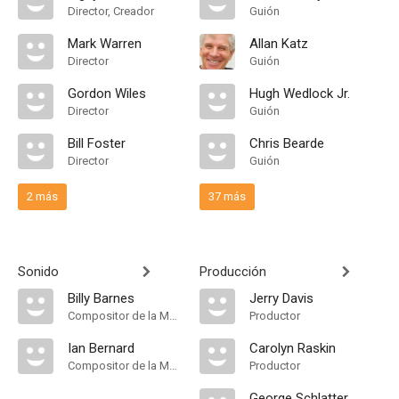
Director, Creador
Guión
Mark Warren
Allan Katz
Director
Guión
Gordon Wiles
Hugh Wedlock Jr.
Director
Guión
Bill Foster
Chris Bearde
Director
Guión
2 más
37 más
Sonido
Producción
Billy Barnes
Jerry Davis
Compositor de la Música Original
Productor
Ian Bernard
Carolyn Raskin
Compositor de la Música Original
Productor
George Schlatter