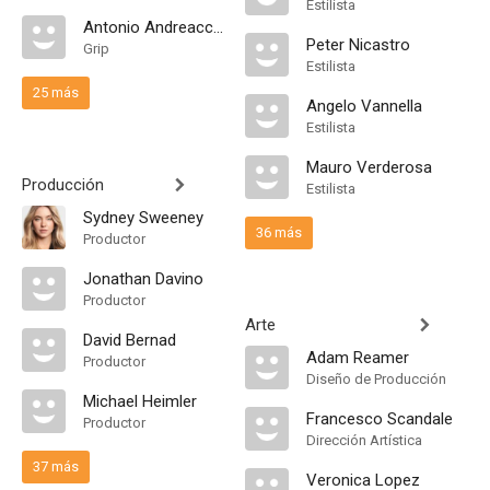
Estilista
Antonio Andreacchio
Peter Nicastro
Grip
Estilista
25 más
Angelo Vannella
Estilista
Mauro Verderosa
Producción
Estilista
Sydney Sweeney
36 más
Productor
Jonathan Davino
Productor
Arte
David Bernad
Adam Reamer
Productor
Diseño de Producción
Michael Heimler
Francesco Scandale
Productor
Dirección Artística
37 más
Veronica Lopez