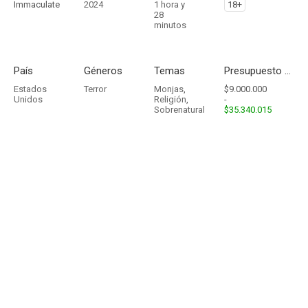
Immaculate
2024
1 hora y
18+
28
minutos
País
Géneros
Temas
Presupuesto - Ingresos
Estados
Terror
Monjas
,
$9.000.000
Unidos
Religión
,
-
Sobrenatural
$35.340.015