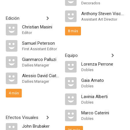
Decorados
Anthony Steven Visciglia
Edición
Assistant Art Director
Christian Masini
8 más
Editor
Samuel Peterson
First Assistant Editor
Equipo
Gianmarco Palluzi
Lorenza Perrone
Dailies Manager
Dobles
Alessio David Ciattini
Gaia Amato
Dailies Manager
Dobles
4 más
Lavinia Alberti
Dobles
Marco Caterini
Efectos Visuales
Dobles
John Brubaker