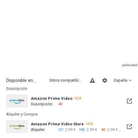
Disponible en...
Sitios compatibles
España
Suscripción
Amazon Prime Video
HDR
Suscripción:
4K
Alquiler y Compra
Amazon Prime Video Store
HDR
Alquiler:
SD
2.99 €
HD
2.99 €
4K
2.99 €
Com