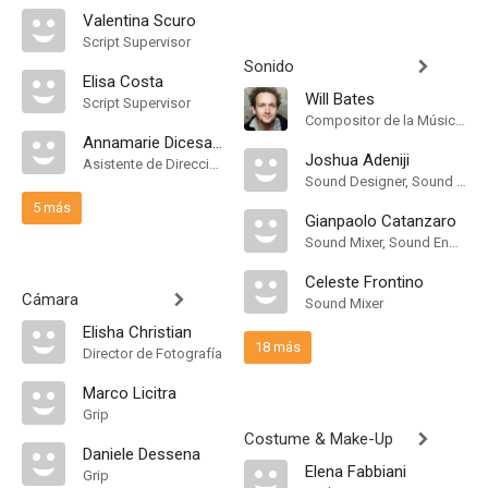
Valentina Scuro
Script Supervisor
Sonido
Elisa Costa
Will Bates
Script Supervisor
Compositor de la Música Original
Annamarie Dicesare
Joshua Adeniji
Asistente de Dirección
Sound Designer, Sound Effects Editor
5 más
Gianpaolo Catanzaro
Sound Mixer, Sound Engineer
Celeste Frontino
Cámara
Sound Mixer
Elisha Christian
18 más
Director de Fotografía
Marco Licitra
Grip
Costume & Make-Up
Daniele Dessena
Elena Fabbiani
Grip