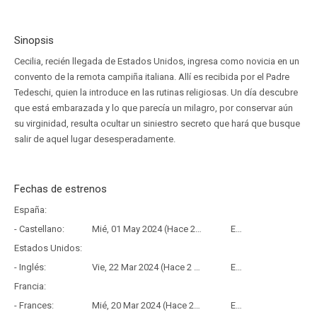
Sinopsis
Cecilia, recién llegada de Estados Unidos, ingresa como novicia en un
convento de la remota campiña italiana. Allí es recibida por el Padre
Tedeschi, quien la introduce en las rutinas religiosas. Un día descubre
que está embarazada y lo que parecía un milagro, por conservar aún
su virginidad, resulta ocultar un siniestro secreto que hará que busque
salir de aquel lugar desesperadamente.
Fechas de estrenos
España:
- Castellano:
Mié, 01 May 2024 (Hace 2 años y 3 meses)
Estreno
Estados Unidos:
- Inglés:
Vie, 22 Mar 2024 (Hace 2 años y 4 meses)
Estreno
Francia:
- Frances:
Mié, 20 Mar 2024 (Hace 2 años y 4 meses)
Estreno