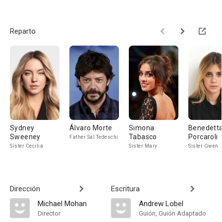
Reparto
Sydney
Álvaro Morte
Simona
Benedett
Sweeney
Tabasco
Porcaroli
Father Sal Tedeschi
Sister Cecilia
Sister Mary
Sister Gwen
Dirección
Escritura
Michael Mohan
Andrew Lobel
Director
Guión, Guión Adaptado