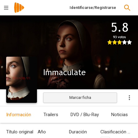
Identificarse/Registrarse
5.8
93 votos
Immaculate
Marcar ficha
Estrenada
Información
Trailers
DVD / Blu-Ray
Noticias
Título original
Año
Duración
Clasificación por edades