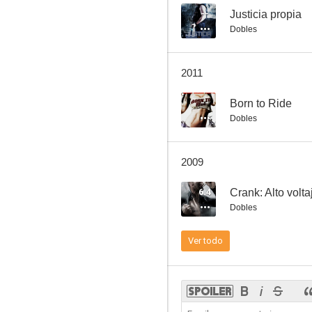
--
Justicia propia
Dobles
Carretera perdida
2011
7.4
--
Born to Ride
Dobles
2009
6.4
Crank: Alto volta
Dobles
Armageddon
Ver todo
7.4