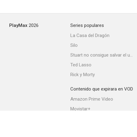
Desmadre a la americana
PlayMax
2026
Series populares
6.7
La Casa del Dragón
Silo
Stuart no consigue salvar el universo
Ted Lasso
Rick y Morty
Contenido que expirara en VOD
Ojo por ojo
Amazon Prime Video
6.5
Movistar+
Netflix
Filmin