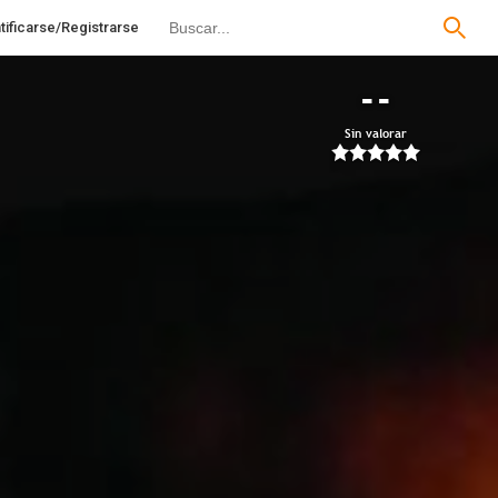
tificarse/Registrarse
--
Sin valorar