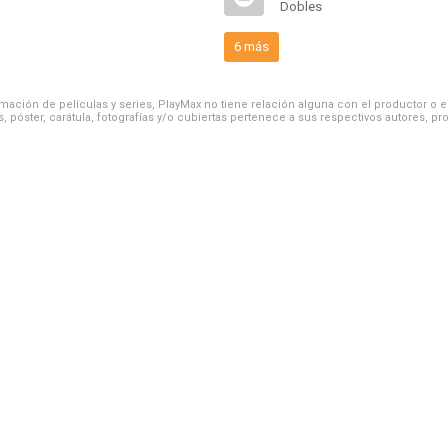
Dobles
6 más
ación de películas y series, PlayMax no tiene relación alguna con el productor o el d
, póster, carátula, fotografías y/o cubiertas pertenece a sus respectivos autores, pr