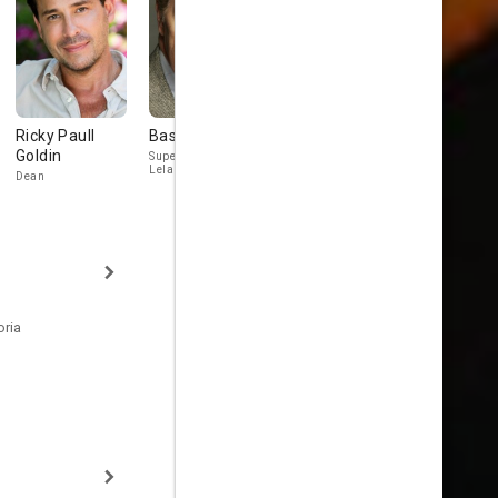
Ricky Paull
Basil Hoffman
Dennis Burkley
Keene Curt
Goldin
Superintendent
Uncle Big
Principal Sing
Leland
Dean
oria