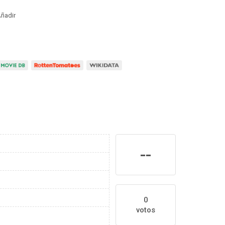
ñadir
--
0
votos