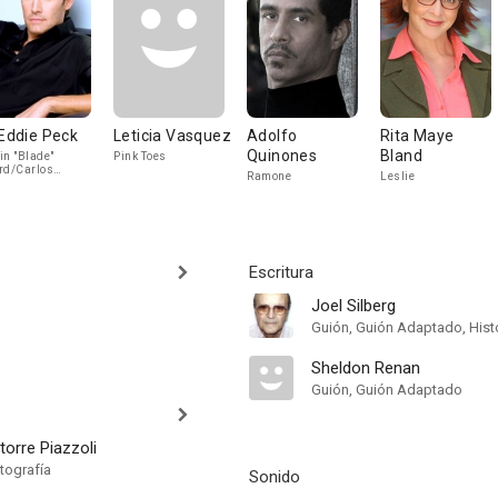
 Eddie Peck
Leticia Vasquez
Adolfo
Rita Maye
Quinones
Bland
in "Blade"
Pink Toes
rd/Carlos
Ramone
Leslie
ierrez
Escritura
Joel Silberg
Guión, Guión Adaptado, Hist
Sheldon Renan
Guión, Guión Adaptado
torre Piazzoli
tografía
Sonido