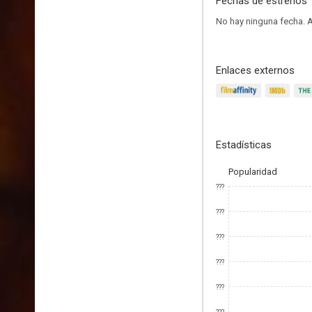
Fechas de estrenos
No hay ninguna fecha.
A
Enlaces externos
Estadísticas
Popularidad
???
???
???
???
???