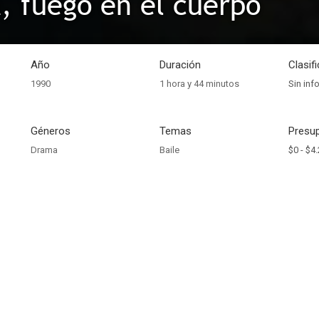
 fuego en el cuerpo
Año
Duración
Clasif
1990
1 hora y 44 minutos
Sin inf
Géneros
Temas
Presup
Drama
Baile
$0 -
$4.