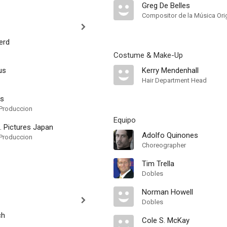
Greg De Belles
Compositor de la Música Orig
erd
Costume & Make-Up
us
Kerry Mendenhall
Hair Department Head
ms
Produccion
Equipo
. Pictures Japan
Adolfo Quinones
Produccion
Choreographer
Tim Trella
Dobles
Norman Howell
Dobles
ch
Cole S. McKay