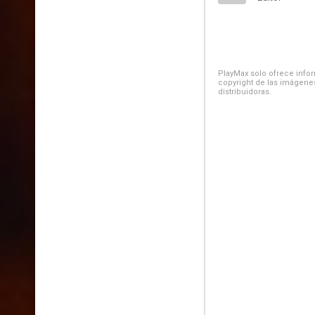
PlayMax solo ofrece inform
copyright de las imágenes
distribuidoras.