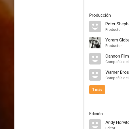
Producción
Peter Sheph
Productor
Yoram Glob
Productor
Cannon Fil
Compañía de 
Warner Bros
Compañía de 
1 más
Edición
Andy Horvit
Editor