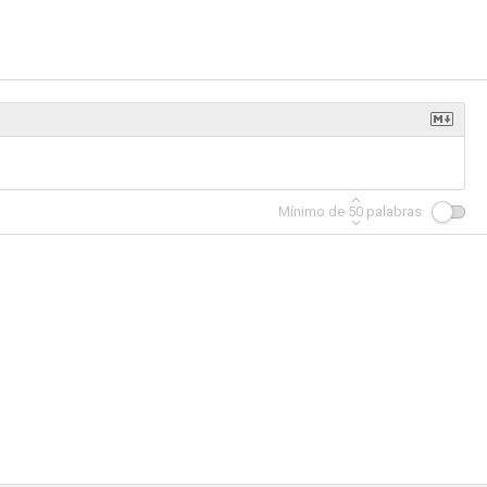
vuelta
La vida secreta de Walter Mitty
Supersalidos
6.8
6.8
6.7
Mínimo de
50
palabras
nta
Gamer
Arma letal 4
6.6
6.6
6.6