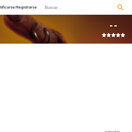
tificarse/Registrarse
--