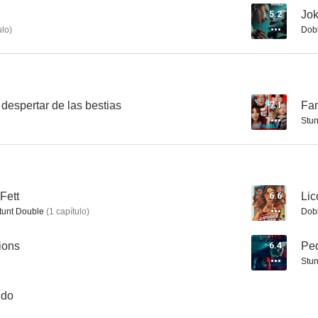
5.2
Jok
ulo
)
Dob
La última fortaleza
El ejército de las tinieblas
7.4
7.4
 despertar de las bestias
7.1
Fam
Stun
Fett
6.6
Lic
tunt Double
(
1
capítulo
)
Dob
La hora decisiva
Drive
ions
6.4
Peq
7.3
7.3
Stun
ndo