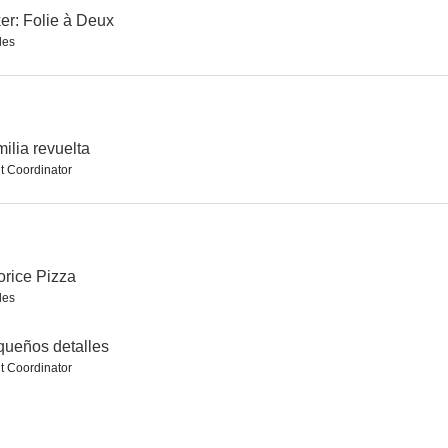
er: Folie à Deux
les
Bienvenidos a Zombieland
Blade
Tenacious D: dando la nota
7.3
7.3
7.3
ilia revuelta
t Coordinator
orice Pizza
les
Abierto hasta el amanecer
Iron Man 2
Van Helsing
ueños detalles
7.1
7.1
7.1
t Coordinator