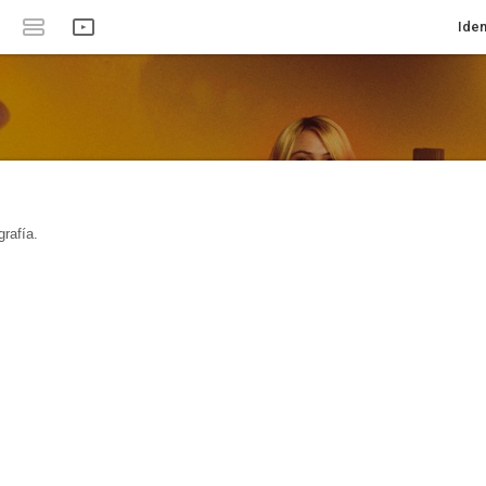
Iden
rafía.