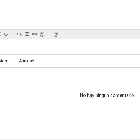
Matrix Reloaded
Transformers: El despertar de las bestias
Familia re
7.0
6.8
otos
Afinidad
No hay ningun comentario.
Asesinos natos
Vivir de noche
Hora pu
6.7
6.7