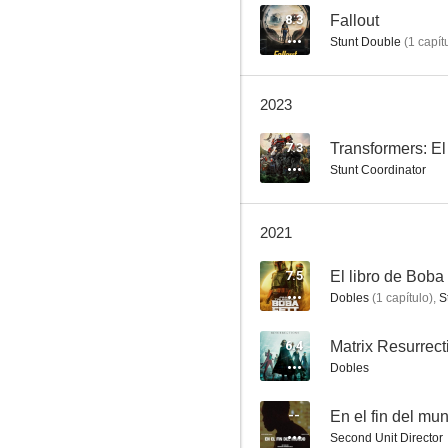
8.3
Fallout
Stunt Double
(
1
capít
Serenity
2023
7.5
7.3
Transformers: El
Stunt Coordinator
2021
7.5
El libro de Boba 
Dobles
(
1
capítulo
)
,
S
El libro de Boba Fett
6.4
Matrix Resurrect
7.3
Dobles
--
En el fin del mu
Second Unit Director