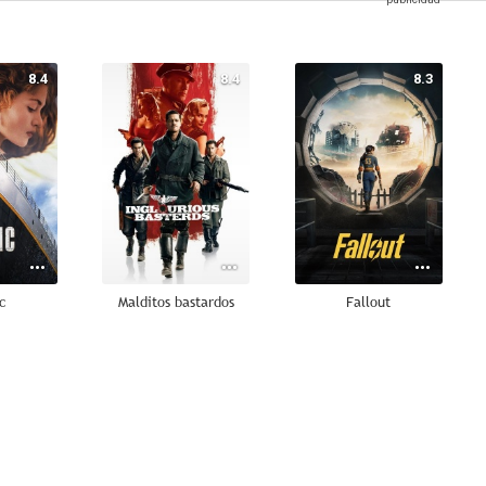
8.4
8.4
8.3
c
Malditos bastardos
Fallout
7.9
7.9
7.9