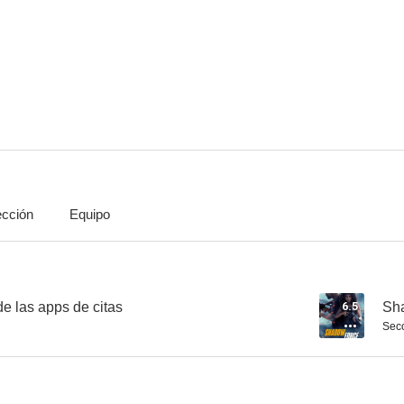
Iron Man
En tierra de hombres
A todo 
7.8
7.8
ección
Equipo
Los Vengadores
The Game
7.6
7.6
de las apps de citas
6.5
Sh
Seco