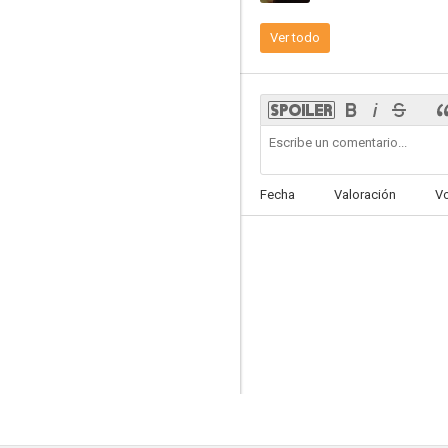
Ver todo
Fast & Furious: Aún más rápido (A todo gas 4)
7.1
Fecha
Valoración
V
Sr. y Sra. Smith
6.7