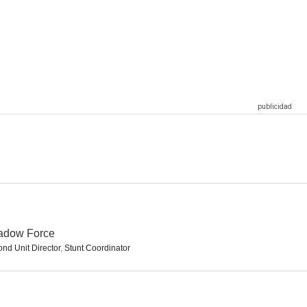
gas
Marea negra
CSI: Miami
7.8
7.7
7.7
Expediente Warren: El caso Enfield
El último mohicano
Capitán América: El Soldado de Invierno
7.5
7.5
7.5
adow Force
nd Unit Director
,
Stunt Coordinator