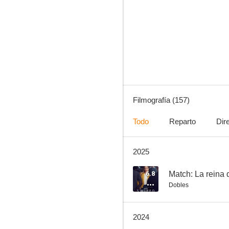
Historias de la cripta
7.8
Filmografía (157)
Todo
Reparto
Dir
2025
Starstruck: Mi novio es una súper estrella
7.6
6.8
Match: La reina 
Dobles
2024