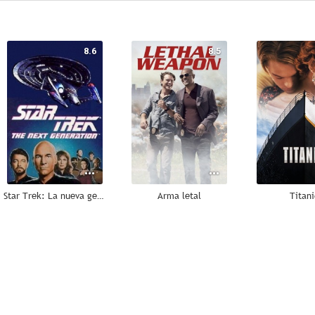
8.6
8.5
Star Trek: La nueva generación
Arma letal
Titani
8.0
7.9