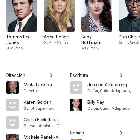
Tommy Lee
Anne Heche
Gaby
Don Chea
Jones
Hoffmann
Dr. Amy Barnes
Emmit Reese
Mike Roark
Kelly Roark
Dirección
Escritura
Mick Jackson
Jerome Armstrong
Director
Guión, Guión Adaptado, Historia
Karen Golden
Billy Ray
Script Supervisor
Guión, Guión Adaptado
Chitra F. Mojtabai
Second Assistant Director
Sonido
Michele Panelli-Venetis