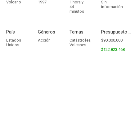
Volcano
1997
1 hora y
Sin
44
información
minutos
País
Géneros
Temas
Presupuesto - Ingresos
Estados
Acción
Catástrofes
,
$90.000.000
Unidos
Volcanes
-
$122.823.468