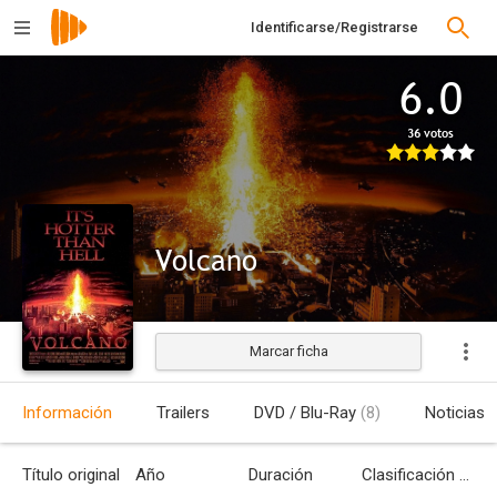
Identificarse/Registrarse
6.0
36 votos
Volcano
Marcar ficha
Estrenada
Información
Trailers
DVD / Blu-Ray
(8)
Noticias
Título original
Año
Duración
Clasificación por edades