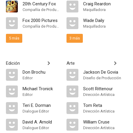
20th Century Fox
Craig Reardon
Compañía de Produccion
Maquilladora
Fox 2000 Pictures
Wade Daily
Compañía de Produccion
Maquilladora
5 más
3 más
Edición
Arte
Don Brochu
Jackson De Govia
Editor
Diseño de Producción
Michael Tronick
Scott Rittenour
Editor
Dirección Artística
Teri E. Dorman
Tom Reta
Dialogue Editor
Dirección Artística
David A. Arnold
William Cruse
Dialogue Editor
Dirección Artística