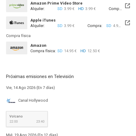
Amazon Prime Video Store
Alquiler:
SD
3.99 €
HD
3.99 €
Compra:
SD
8
Apple iTunes
Alquiler:
SD
3.99 €
Compra:
SD
4.99 €
Compra física
Amazon
Compra física:
SD
14.95 €
HD
12.50 €
Próximas emisiones en Televisión
Vie, 14 Ago 2026 (En 7 días)
Canal Hollywood
Volcano
22:00
23:40
Mié, 19 Ago 2026 (En 12 días)