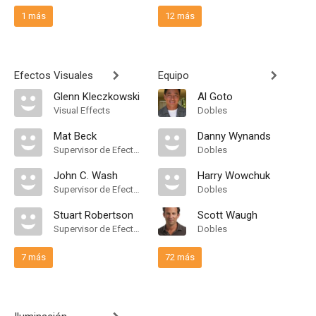
1 más
12 más
Efectos Visuales
Equipo
Glenn Kleczkowski
Al Goto
Visual Effects
Dobles
Mat Beck
Danny Wynands
Supervisor de Efectos Visuales
Dobles
John C. Wash
Harry Wowchuk
Supervisor de Efectos Visuales
Dobles
Stuart Robertson
Scott Waugh
Supervisor de Efectos Visuales
Dobles
7 más
72 más