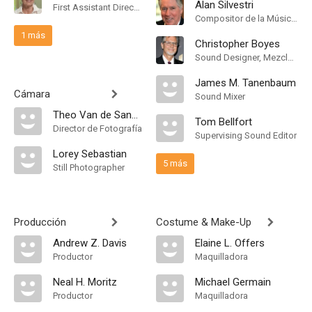
Alan Silvestri
First Assistant Director
Compositor de la Música Original, Conductor
1 más
Christopher Boyes
Sound Designer, Mezclador de Re-Grabación de Sonido
James M. Tanenbaum
Cámara
Sound Mixer
Theo Van de Sande
Tom Bellfort
Director de Fotografía
Supervising Sound Editor
Lorey Sebastian
5 más
Still Photographer
Producción
Costume & Make-Up
Andrew Z. Davis
Elaine L. Offers
Productor
Maquilladora
Neal H. Moritz
Michael Germain
Productor
Maquilladora