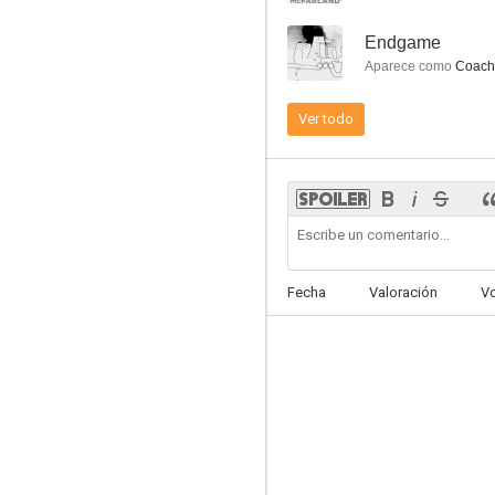
--
Endgame
Aparece como
Coach
Ver todo
Deep Blue Sea
8.5
Fecha
Valoración
V
Falcon Crest
6.7