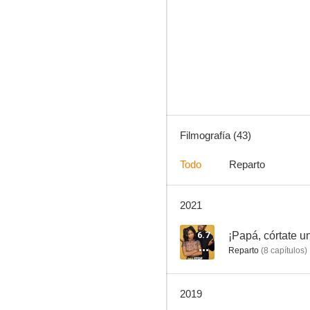
El mentalista
8.2
Filmografía (43)
Todo
Reparto
2021
Sensación de vivir - 90210
7.8
6.7
¡Papá, córtate u
Reparto
(
8
capítulos
)
2019