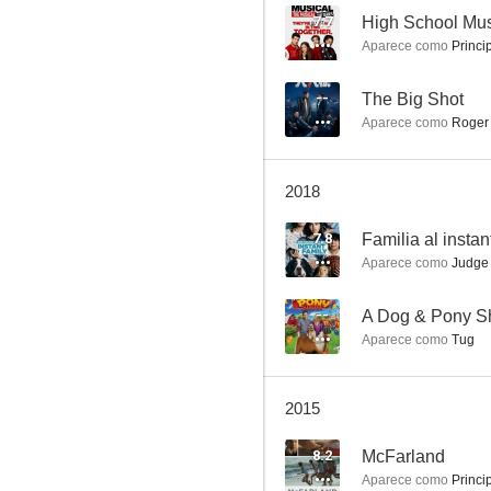
7.7
Aparece como
Princip
Familia al instante
--
The Big Shot
Aparece como
Roger 
7.2
2018
7.8
Familia al instan
Aparece como
Judge 
--
A Dog & Pony 
Aparece como
Tug
La cruda realidad
6.3
2015
8.2
McFarland
Aparece como
Princi