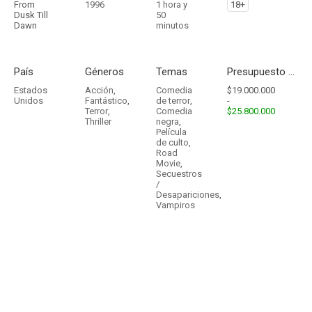
From
1996
1 hora y
18+
Dusk Till
50
Dawn
minutos
País
Géneros
Temas
Presupuesto - Ingresos
Estados
Acción
,
Comedia
$19.000.000
Unidos
Fantástico
,
de terror
,
-
Terror
,
Comedia
$25.800.000
Thriller
negra
,
Película
de culto
,
Road
Movie
,
Secuestros
/
Desapariciones
,
Vampiros