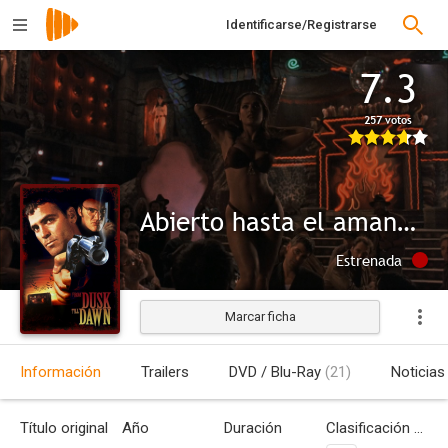
Identificarse/Registrarse
7.3
257 votos
Abierto hasta el amanecer
Estrenada
Marcar ficha
Información
Trailers
DVD / Blu-Ray
(21)
Noticias
Título original
Año
Duración
Clasificación por edades