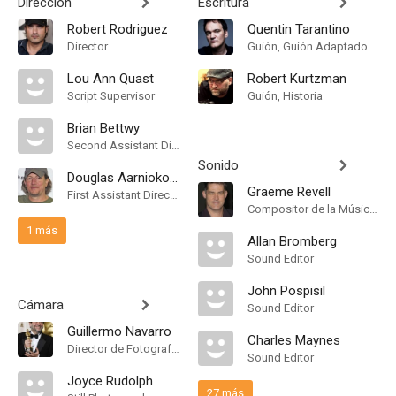
Dirección
Escritura
Robert Rodriguez
Quentin Tarantino
Director
Guión, Guión Adaptado
Lou Ann Quast
Robert Kurtzman
Script Supervisor
Guión, Historia
Brian Bettwy
Second Assistant Director
Sonido
Douglas Aarniokoski
Graeme Revell
First Assistant Director
Compositor de la Música Original
1 más
Allan Bromberg
Sound Editor
John Pospisil
Cámara
Sound Editor
Guillermo Navarro
Charles Maynes
Director de Fotografía, Camera Operator
Sound Editor
Joyce Rudolph
27 más