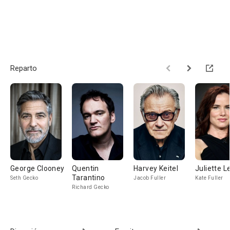
Reparto
George Clooney
Quentin
Harvey Keitel
Juliette L
Tarantino
Seth Gecko
Jacob Fuller
Kate Fuller
Richard Gecko