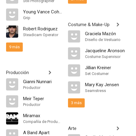
Still Photographer
Young Vance Cohen
Grip
Costume & Make-Up
Robert Rodriguez
Graciela Mazón
Steadicam Operator
Diseño de Vestuario
9 más
Jacqueline Aronson
Costume Supervisor
Jillian Kreiner
Producción
Set Costumer
Gianni Nunnari
Mary Kay Jensen
Productor
Seamstress
Meir Teper
3 más
Productor
Miramax
Compañía de Produccion
Arte
A Band Apart