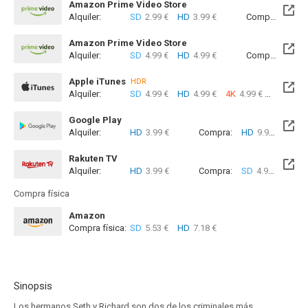
Amazon Prime Video Store
Alquiler:
SD
2.99 €
HD
3.99 €
Compra:
SD
9
Amazon Prime Video Store
Alquiler:
SD
4.99 €
HD
4.99 €
Compra:
SD
4
Apple iTunes
HDR
Alquiler:
SD
4.99 €
HD
4.99 €
4K
4.99 €
Com
Google Play
Alquiler:
HD
3.99 €
Compra:
HD
9.99 €
Rakuten TV
Alquiler:
HD
3.99 €
Compra:
SD
4.99 €
HD
4
Compra física
Amazon
Compra física:
SD
5.53 €
HD
7.18 €
Sinopsis
Los hermanos Seth y Richard son dos de los criminales más