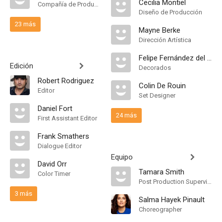
Cecilia Montiel
Compañía de Produccion
Diseño de Producción
23 más
Mayne Berke
Dirección Artística
Felipe Fernández del Paso
Edición
Decorados
Robert Rodriguez
Colin De Rouin
Editor
Set Designer
Daniel Fort
24 más
First Assistant Editor
Frank Smathers
Dialogue Editor
Equipo
David Orr
Tamara Smith
Color Timer
Post Production Supervisor
3 más
Salma Hayek Pinault
Choreographer