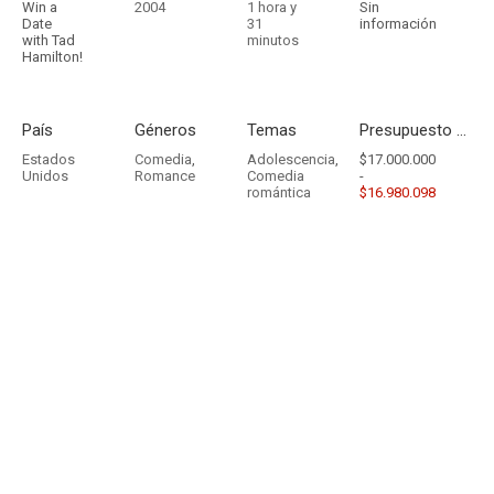
Win a
2004
1 hora y
Sin
Date
31
información
with Tad
minutos
Hamilton!
País
Géneros
Temas
Presupuesto - Ingresos
Estados
Comedia
,
Adolescencia
,
$17.000.000
Unidos
Romance
Comedia
-
romántica
$16.980.098