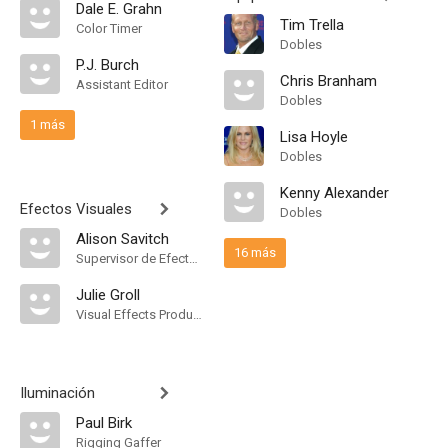
Dale E. Grahn
Tim Trella
Color Timer
Dobles
P.J. Burch
Chris Branham
Assistant Editor
Dobles
1 más
Lisa Hoyle
Dobles
Kenny Alexander
Efectos Visuales
Dobles
Alison Savitch
16 más
Supervisor de Efectos Visuales
Julie Groll
Visual Effects Producer
Iluminación
Paul Birk
Rigging Gaffer