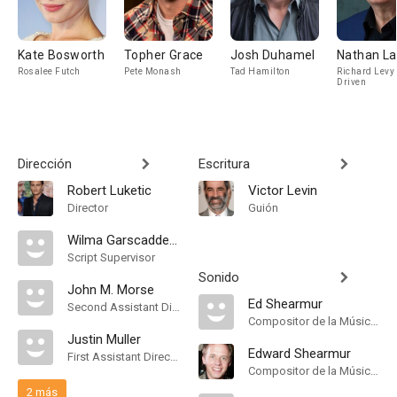
Kate Bosworth
Topher Grace
Josh Duhamel
Nathan L
Rosalee Futch
Pete Monash
Tad Hamilton
Richard Levy 
Driven
Dirección
Escritura
Robert Luketic
Victor Levin
Director
Guión
Wilma Garscadden-Gahret
Script Supervisor
Sonido
John M. Morse
Ed Shearmur
Second Assistant Director
Compositor de la Música Original
Justin Muller
Edward Shearmur
First Assistant Director
Compositor de la Música Original
2 más