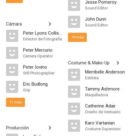
Jesse Pomeroy
Sound Editor
John Dunn
Cámara
Sound Editor
Peter Lyons Collister
19 más
Director de Fotografía
Peter Mercurio
Camera Operator
Costume & Make-Up
Peter Iovino
Merribelle Anderson
Still Photographer
Estilista
Eric Budlong
Tammy Ashmore
Grip
Maquilladora
11 más
Catherine Adair
Diseño de Vestuario
Karo Vartanian
Producción
Costume Supervisor