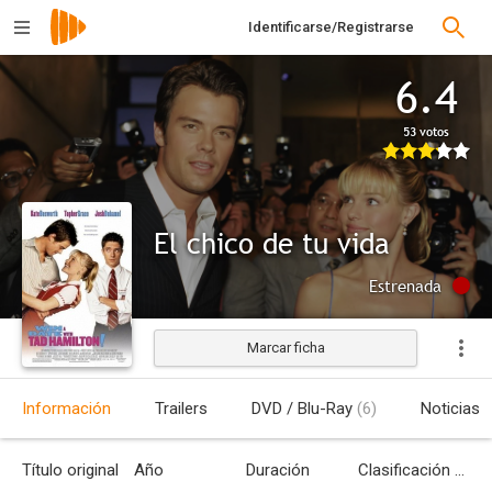
Identificarse/Registrarse
6.4
53 votos
El chico de tu vida
Estrenada
Marcar ficha
Información
Trailers
DVD / Blu-Ray
(6)
Noticias
Título original
Año
Duración
Clasificación por edades