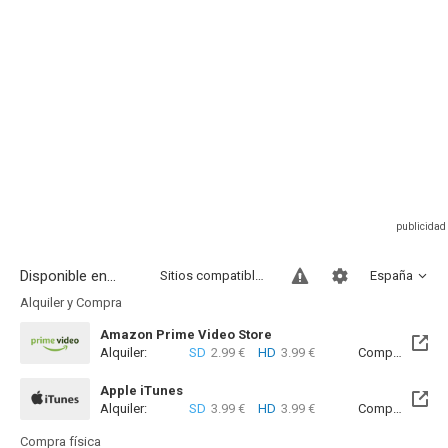
Disponible en...
Sitios compatibles
España
Alquiler y Compra
Amazon Prime Video Store
Alquiler:
SD
2.99 €
HD
3.99 €
Compra:
SD
7
Apple iTunes
Alquiler:
SD
3.99 €
HD
3.99 €
Compra:
SD
9
Compra física