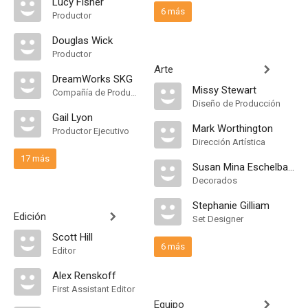
Lucy Fisher
6 más
Productor
Douglas Wick
Productor
Arte
DreamWorks SKG
Missy Stewart
Compañía de Produccion
Diseño de Producción
Gail Lyon
Mark Worthington
Productor Ejecutivo
Dirección Artística
17 más
Susan Mina Eschelbach
Decorados
Stephanie Gilliam
Edición
Set Designer
Scott Hill
6 más
Editor
Alex Renskoff
First Assistant Editor
Equipo