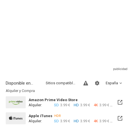
Disponible en...
Sitios compatibles
España
Alquiler y Compra
Amazon Prime Video Store
Alquiler:
SD
3.99 €
HD
3.99 €
4K
3.99 €
Com
Apple iTunes
HDR
Alquiler:
SD
3.99 €
HD
3.99 €
4K
3.99 €
Com