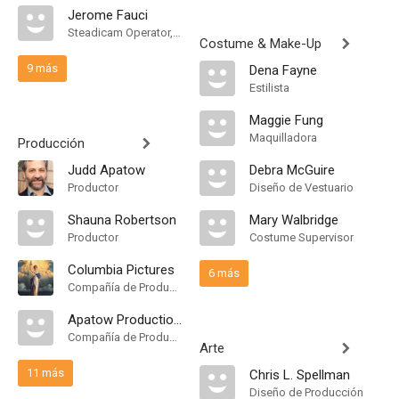
Jerome Fauci
Steadicam Operator, "B" Camera Operator
Costume & Make-Up
9 más
Dena Fayne
Estilista
Maggie Fung
Maquilladora
Producción
Judd Apatow
Debra McGuire
Productor
Diseño de Vestuario
Shauna Robertson
Mary Walbridge
Productor
Costume Supervisor
Columbia Pictures
6 más
Compañía de Produccion
Apatow Productions
Compañía de Produccion
Arte
11 más
Chris L. Spellman
Diseño de Producción