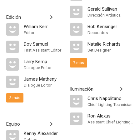
Gerald Sullivan
Dirección Artística
Edición
William Kerr
Bob Kensinger
Editor
Decorados
Dov Samuel
Natalie Richards
First Assistant Editor
Set Designer
Larry Kemp
7 más
Dialogue Editor
James Matheny
Dialogue Editor
Iluminación
3 más
Chris Napolitano
Chief Lighting Technician
Ron Alexus
Assistant Chief Lighting Technician
Equipo
Kenny Alexander
Dobles