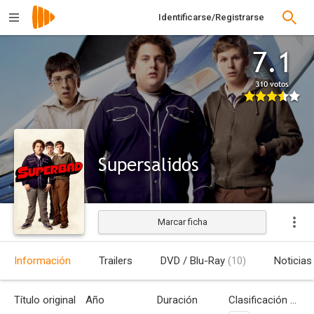
Identificarse/Registrarse
7.1
310 votos
Supersalidos
Marcar ficha
Estrenada
Información
Trailers
DVD / Blu-Ray
(10)
Noticias
Título original
Año
Duración
Clasificación por edades