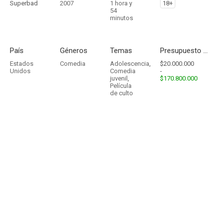
Superbad
2007
1 hora y
18+
54
minutos
País
Géneros
Temas
Presupuesto - Ingresos
Estados
Comedia
Adolescencia
,
$20.000.000
Unidos
Comedia
-
juvenil
,
$170.800.000
Película
de culto