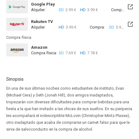
Google Play
Alquiler:
SD
2.99 €
HD
3.99 €
Compra:
SD
5
Rakuten TV
Alquiler:
HD
3.99 €
Compra:
SD
5.99 €
HD
9
Compra física
Amazon
Compra física:
SD
7.69 €
HD
7.78 €
Sinopsis
En una de sus últimas noches como estudiantes de instituto, Evan
(Michael Cera) y Seth (Jonah Hill), dos amigos inadaptados,
tropezarán con diversas dificultades para comprar bebidas para una
fiesta a la que han invitado a las chicas de sus sueños. En su peripecia
les acompañará el indescriptible McLovin (Christopher Mintz-Plasse),
otro inadaptado que acaba de comprarse un carnet falso para que le
sirva de salvoconducto en la compra de alcohol.