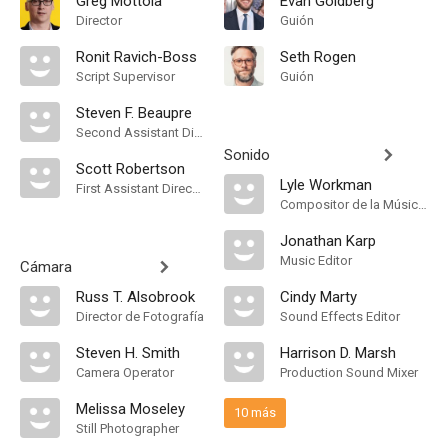
Greg Mottola
Evan Goldberg
Director
Guión
Ronit Ravich-Boss
Seth Rogen
Script Supervisor
Guión
Steven F. Beaupre
Second Assistant Director
Sonido
Scott Robertson
Lyle Workman
First Assistant Director
Compositor de la Música Original
Jonathan Karp
Music Editor
Cámara
Russ T. Alsobrook
Cindy Marty
Director de Fotografía
Sound Effects Editor
Steven H. Smith
Harrison D. Marsh
Camera Operator
Production Sound Mixer
Melissa Moseley
10 más
Still Photographer