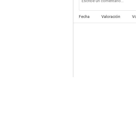
Fecha
Valoración
V
Vida universitaria (Undeclared)
6.6
Lo mejor para ella
6.0