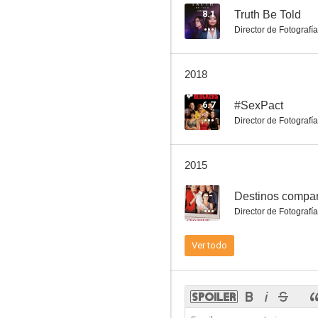
8.1
Truth Be Told
Director de Fotografía
Mal ejemplo
2018
8.0
6.7
#SexPact
Director de Fotografía
2015
--
Destinos compar
Director de Fotografía
Ahí va ese bólido de nuevo
Ver todo
7.4