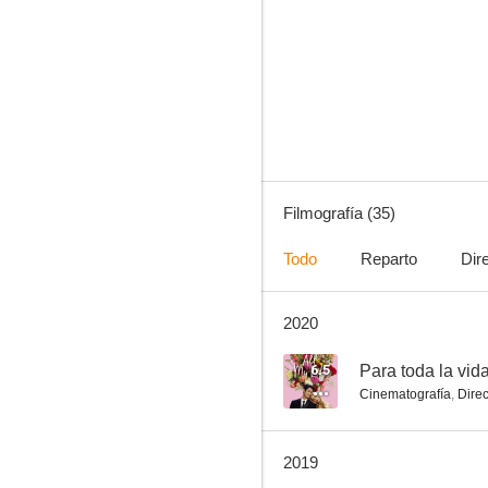
Cambiadas al nacer
6.7
Filmografía (35)
Todo
Reparto
Dir
2020
#SexPact
5.8
6.5
Para toda la vid
Cinematografía
,
Direc
2019