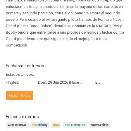
infancia, Cal Naughton Jr. (John C. Reilly), forma un dúo intrépido que
entusiasma a los aficionados al terminar la mayoría de las carreras en
primera y segunda posición, con Cal ocupando siempre el segundo
puesto. Pero cuando el extravagante piloto francés de Fórmula 1 Jean
Girard (Sacha Baron Cohen) desafía su dominio en la NASCAR, Ricky
Bobby tendrá que enfrentarse a sus propios demonios y luchar contra
Girard para demostrar que sigue siendo el mejor piloto de la
competición.
Fechas de estrenos
Estados Unidos:
- Inglés:
Dom, 28 Jun 2026 (Hace 1 mes y 9 días)
Estreno
Añadir fecha
Enlaces externos