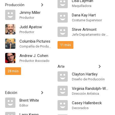
Lisa Layman
Producción
Maquilladora
Jimmy Miller
Dana Kay Hart
Productor
Costume Supervisor
Judd Apatow
Steve Artmont
Productor
Jefe Departamento de Maquillaje
Columbia Pictures
11 más
Compañía de Produccion
Andrew J. Cohen
Productor Asociado
Arte
28 más
Clayton Hartley
Diseño de Producción
Virginia Randolph-Weaver
Edición
Dirección Artística
Brent White
Casey Hallenbeck
Editor
Decorados
Larry Kemp