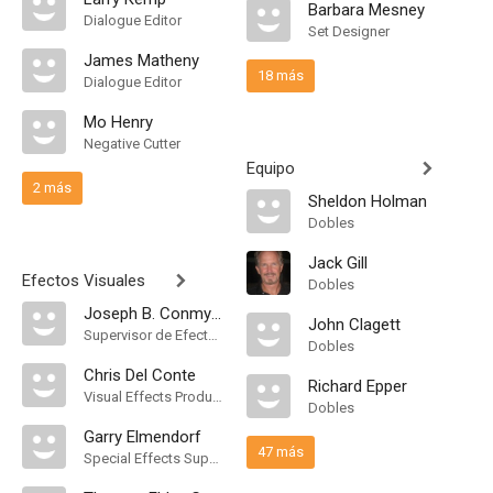
Barbara Mesney
Dialogue Editor
Set Designer
James Matheny
18 más
Dialogue Editor
Mo Henry
Negative Cutter
Equipo
2 más
Sheldon Holman
Dobles
Jack Gill
Efectos Visuales
Dobles
Joseph B. Conmy IV
John Clagett
Supervisor de Efectos Visuales
Dobles
Chris Del Conte
Richard Epper
Visual Effects Producer
Dobles
Garry Elmendorf
47 más
Special Effects Supervisor