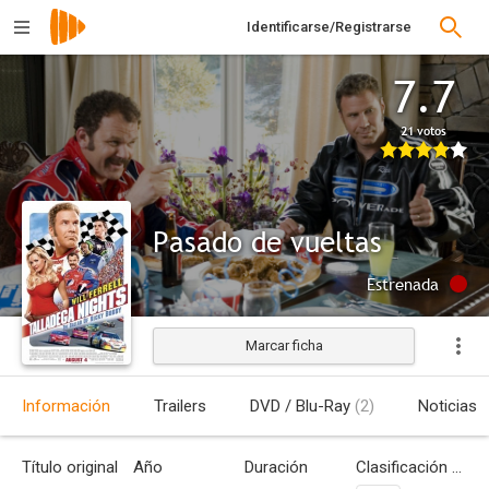
Identificarse/Registrarse
7.7
21 votos
Pasado de vueltas
Estrenada
Marcar ficha
Información
Trailers
DVD / Blu-Ray
(2)
Noticias
Título original
Año
Duración
Clasificación por edades