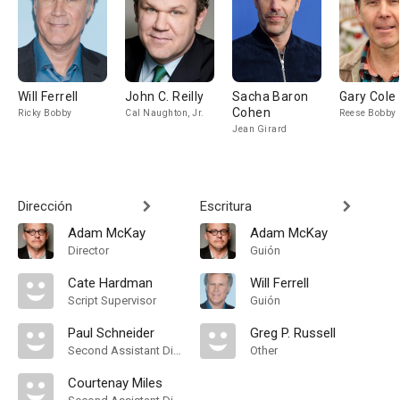
Will Ferrell
John C. Reilly
Sacha Baron
Gary Cole
Cohen
Ricky Bobby
Cal Naughton, Jr.
Reese Bobby
Jean Girard
Dirección
Escritura
Adam McKay
Adam McKay
Director
Guión
Cate Hardman
Will Ferrell
Script Supervisor
Guión
Paul Schneider
Greg P. Russell
Second Assistant Director
Other
Courtenay Miles