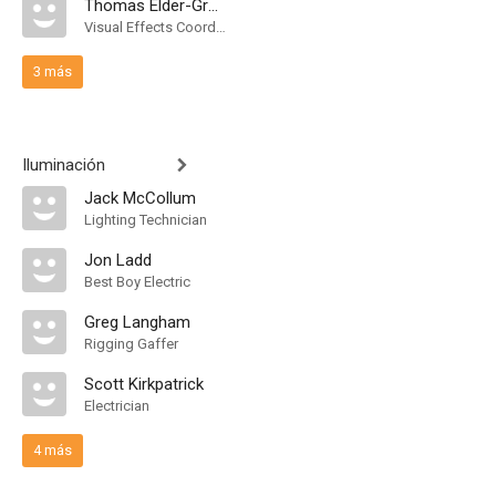
Thomas Elder-Groebe
Visual Effects Coordinator
3 más
Iluminación
Jack McCollum
Lighting Technician
Jon Ladd
Best Boy Electric
Greg Langham
Rigging Gaffer
Scott Kirkpatrick
Electrician
4 más