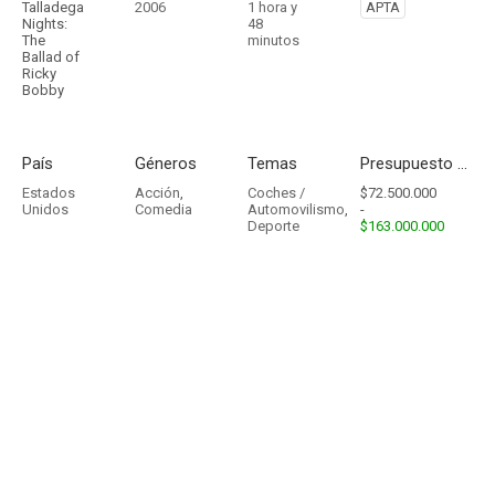
Talladega
2006
1 hora y
APTA
Nights:
48
The
minutos
Ballad of
Ricky
Bobby
País
Géneros
Temas
Presupuesto - Ingresos
Estados
Acción
,
Coches /
$72.500.000
Unidos
Comedia
Automovilismo
,
-
Deporte
$163.000.000