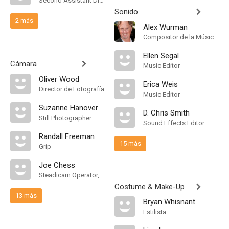
Second Assistant Director
Sonido
2 más
Alex Wurman
Compositor de la Música Original
Ellen Segal
Cámara
Music Editor
Oliver Wood
Erica Weis
Director de Fotografía
Music Editor
Suzanne Hanover
D. Chris Smith
Still Photographer
Sound Effects Editor
Randall Freeman
15 más
Grip
Joe Chess
Steadicam Operator, "A" Camera Operator
Costume & Make-Up
13 más
Bryan Whisnant
Estilista