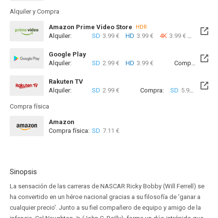
Alquiler y Compra
Amazon Prime Video Store
HDR
Alquiler:
SD
3.99 €
HD
3.99 €
4K
3.99 €
Com
Google Play
Alquiler:
SD
2.99 €
HD
3.99 €
Compra:
SD
5
Rakuten TV
Alquiler:
SD
2.99 €
Compra:
SD
5.99 €
Compra física
Amazon
Compra física:
SD
7.11 €
Sinopsis
La sensación de las carreras de NASCAR Ricky Bobby (Will Ferrell) se
ha convertido en un héroe nacional gracias a su filosofía de 'ganar a
cualquier precio'. Junto a su fiel compañero de equipo y amigo de la