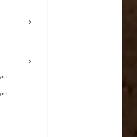
inal
inal