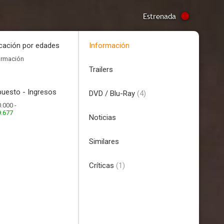
Estrenada
icación por edades
Información
ormación
Trailers
uesto - Ingresos
DVD / Blu-Ray
(4)
.000 -
9.677
Noticias
Similares
Críticas
(1)