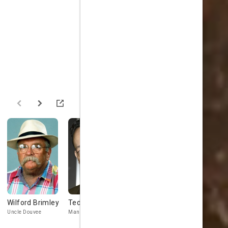
Wilford Brimley
Ted Raimi
Willie Carpenter
Kasi Lemm
Uncle Douvee
Man on the Street
Det. Marie Mit