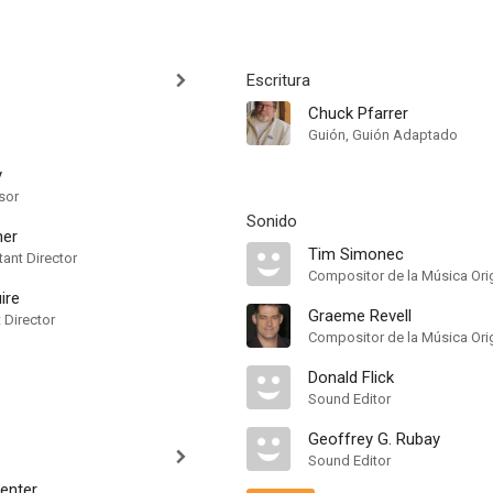
Escritura
Chuck Pfarrer
Guión, Guión Adaptado
y
sor
Sonido
her
Tim Simonec
ant Director
Compositor de la Música Orig
ire
Graeme Revell
t Director
Compositor de la Música Orig
Donald Flick
Sound Editor
Geoffrey G. Rubay
Sound Editor
enter