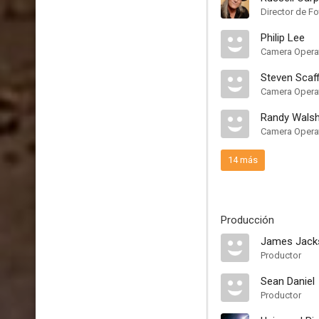
Director de Fo
Philip Lee
Camera Opera
Steven Scaff
Camera Opera
Randy Wals
Camera Opera
14 más
Producción
James Jack
Productor
Sean Daniel
Productor