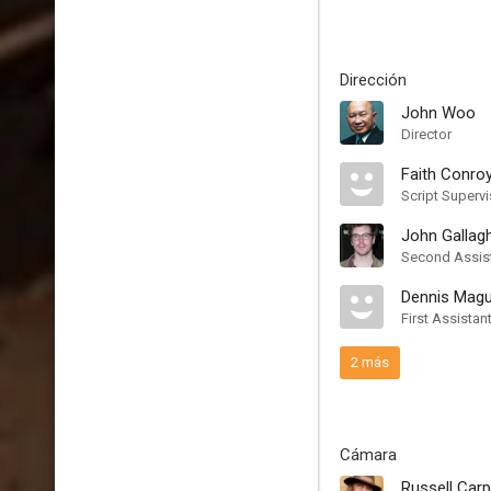
Dirección
John Woo
Director
Faith Conro
Script Supervi
John Gallag
Second Assist
Dennis Magu
First Assistan
2 más
Cámara
Russell Carp