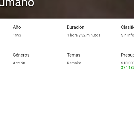
humano
Año
Duración
Clasif
1993
1 hora y 32 minutos
Sin inf
Géneros
Temas
Presup
Acción
Remake
$18.000
$74.18