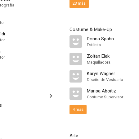
23 más
tografía
tor
Costume & Make-Up
idi
Donna Spahn
tor
Estilista
h
Zoltan Elek
tor
Maquilladora
Karyn Wagner
Diseño de Vestuario
Marisa Aboitiz
Costume Supervisor
s
4 más
Arte