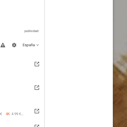
España
 €
4K
4.99 €