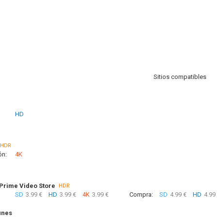
Sitios compatibles
HD
HDR
ón:
4K
rime Video Store
HDR
SD
3.99 €
HD
3.99 €
4K
3.99 €
Compra:
SD
4.99 €
HD
4.99
unes