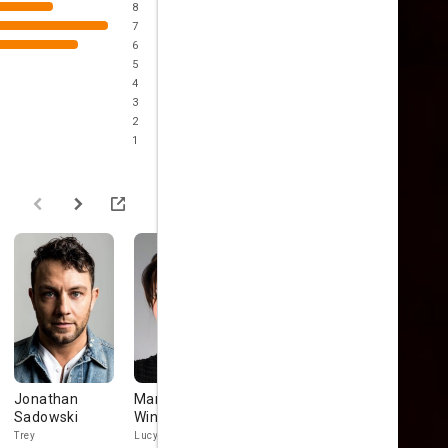
8
7
6
5
4
3
2
1
Jonathan
Mary Elizabeth
Andrew
Kevin Smit
Sadowski
Winstead
Friedman
Warlock - Fred
Kaludis
Trey
Lucy McClane
Casper