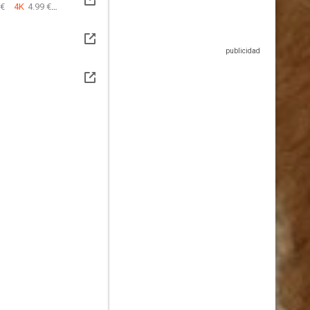
 €
4K
4.99 €