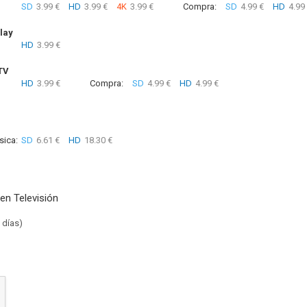
SD
3.99 €
HD
3.99 €
4K
3.99 €
Compra:
SD
4.99 €
HD
4.99
lay
HD
3.99 €
TV
HD
3.99 €
Compra:
SD
4.99 €
HD
4.99 €
sica:
SD
6.61 €
HD
18.30 €
en Televisión
 días)