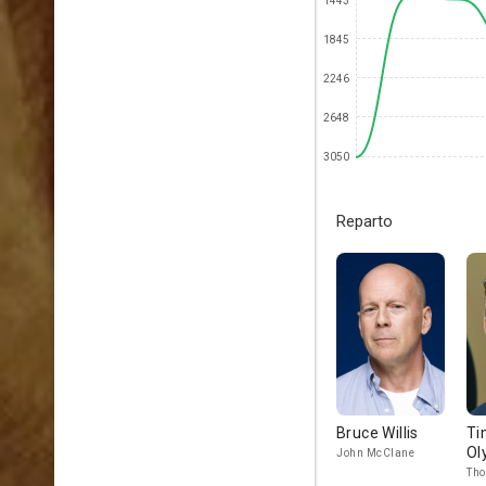
1443
1845
2246
2648
3050
Reparto
Bruce Willis
Ti
Ol
John McClane
Tho