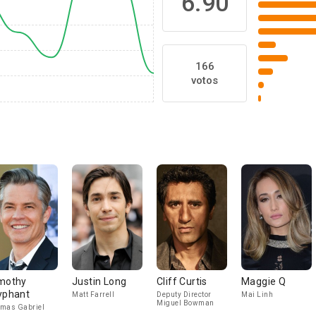
6.90
166
votos
mothy
Justin Long
Cliff Curtis
Maggie Q
yphant
Matt Farrell
Deputy Director
Mai Linh
Miguel Bowman
mas Gabriel