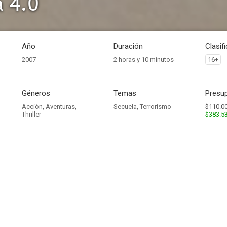
a 4.0
Año
Duración
Clasif
2007
2 horas y 10 minutos
16+
Géneros
Temas
Presup
Acción
,
Aventuras
,
Secuela
,
Terrorismo
$110.00
Thriller
$383.5