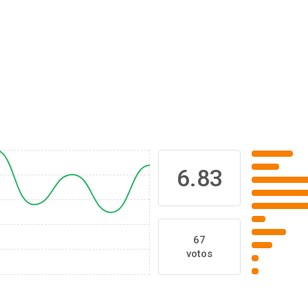
6.83
67
votos