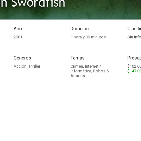
n Swordfish
Año
Duración
Clasif
2001
1 hora y 39 minutos
Sin inf
Géneros
Temas
Presup
Acción
,
Thriller
Crimen
,
Internet /
$102.00
Informática
,
Robos &
$147.0
Atracos