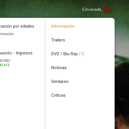
Estrenada
icación por edades
Información
ormación
Trailers
uesto - Ingresos
DVD / Blu-Ray
(7)
0.000 -
80.413
Noticias
Similares
Críticas