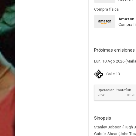
Compra física
Amazon
Compra fí
Próximas emisiones 
Lun, 10 Ago 2026 (Mañ
Calle 13
Operación Swordfish
23:41
01:20
Sinopsis
Stanley Jobson (Hugh Ja
Gabriel Shear (John Tra