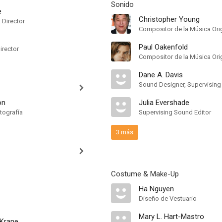
Sonido
e
Christopher Young
t Director
Compositor de la Música Orig
Paul Oakenfold
irector
Compositor de la Música Orig
Dane A. Davis
Sound Designer, Supervising
on
Julia Evershade
tografía
Supervising Sound Editor
3 más
Costume & Make-Up
Ha Nguyen
Diseño de Vestuario
Mary L. Hart-Mastro
 Krane