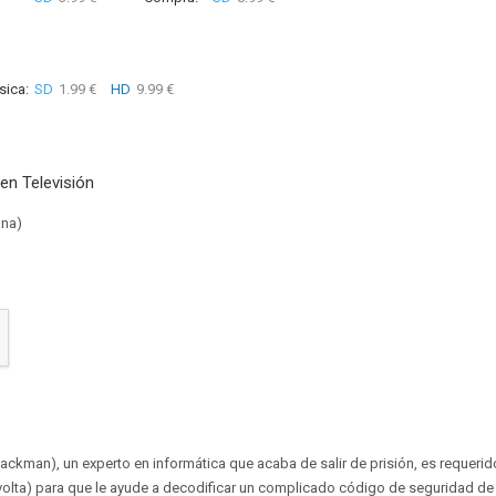
sica:
SD
1.99 €
HD
9.99 €
en Televisión
ana)
ckman), un experto en informática que acaba de salir de prisión, es requerido 
volta) para que le ayude a decodificar un complicado código de seguridad de