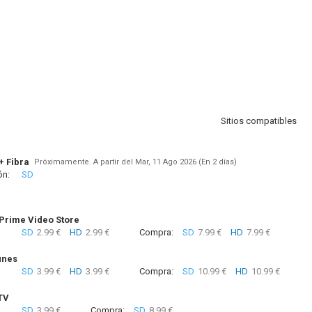
Sitios compatibles
+ Fibra
Próximamente. A partir del Mar, 11 Ago 2026 (En 2 días)
ón:
SD
rime Video Store
SD
2.99 €
HD
2.99 €
Compra:
SD
7.99 €
HD
7.99 €
unes
SD
3.99 €
HD
3.99 €
Compra:
SD
10.99 €
HD
10.99 €
TV
SD
3.99 €
Compra:
SD
8.99 €