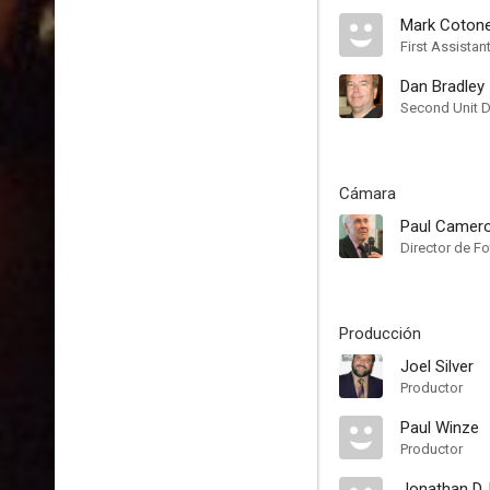
Mark Coton
First Assistan
Dan Bradley
Second Unit D
Cámara
Paul Camer
Director de Fo
Producción
Joel Silver
Productor
Paul Winze
Productor
Jonathan D.