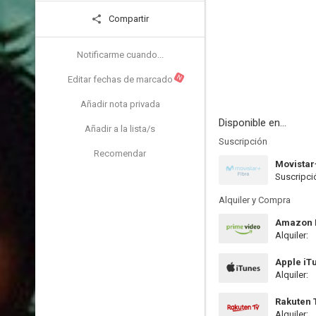
Compartir
Notificarme cuando...
N
Editar fechas de marcado
Añadir nota privada
Disponible en...
Añadir a la lista/s
Suscripción
Recomendar
Movistar
Suscripci
Alquiler y Compra
Amazon P
Alquiler:
Apple iT
Alquiler:
Rakuten 
Alquiler: