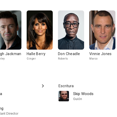
gh Jackman
Halle Berry
Don Cheadle
Vinnie Jones
nley
Ginger
Roberts
Marco
Escritura
na
Skip Woods
Guión
ng
ant Director