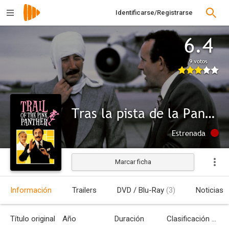
Identificarse/Registrarse
6.4
9 votos
Tras la pista de la Pantera Rosa
Estrenada
Marcar ficha
Información
Trailers
DVD / Blu-Ray
(3)
Noticias
Título original
Año
Duración
Clasificación por edades