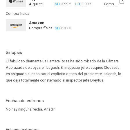
Alquiler:
SD
3.99 €
HD
3.99 €
Compra:
SD
6
Compra física
Amazon
Compra física:
SD
6.37 €
Sinopsis
El fabuloso diamante La Pantera Rosa ha sido robado de la Cámara
Acorazada de Joyas en Lugash. El inspector jefe Jacques Clouseau
es asignado al caso por el explícito deseo del presidente Haleesh, lo
que deja totalmente consternado al inspector jefe Dreyfus.
Fechas de estrenos
No hay ninguna fecha.
Añadir
Enlaces externos