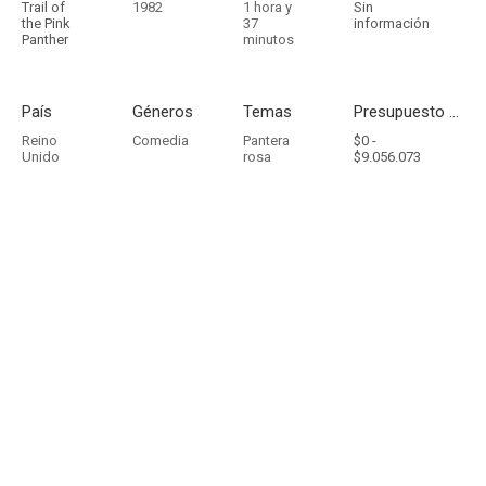
Trail of
1982
1 hora y
Sin
the Pink
37
información
Panther
minutos
País
Géneros
Temas
Presupuesto - Ingresos
Reino
Comedia
Pantera
$0 -
Unido
rosa
$9.056.073