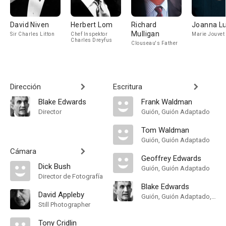
David Niven
Herbert Lom
Richard
Joanna L
Mulligan
Sir Charles Litton
Chef Inspektor
Marie Jouvet
Charles Dreyfus
Clouseau's Father
Dirección
Escritura
Blake Edwards
Frank Waldman
Director
Guión, Guión Adaptado
Tom Waldman
Guión, Guión Adaptado
Cámara
Geoffrey Edwards
Dick Bush
Guión, Guión Adaptado
Director de Fotografía
Blake Edwards
David Appleby
Guión, Guión Adaptado, Historia
Still Photographer
Tony Cridlin