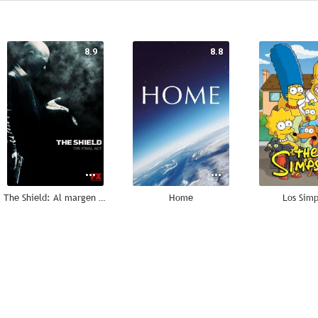
8.9
8.8
The Shield: Al margen de la ley
Home
Los Sim
8.1
8.1