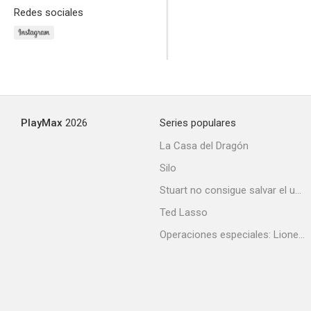
Redes sociales
Al filo de la sospecha
7.1
PlayMax
2026
Series populares
La Casa del Dragón
Silo
Stuart no consigue salvar el universo
Ted Lasso
Operaciones especiales: Lioness
Daños y perjuicios (Damages)
6.8