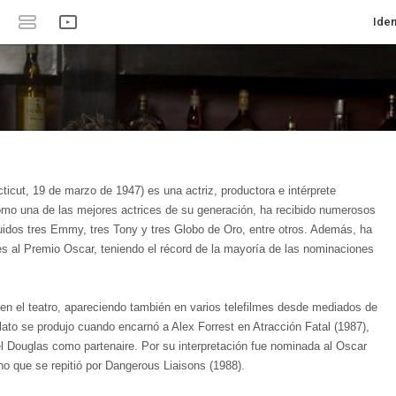
Iden
cut, 19 de marzo de 1947)​ es una actriz, productora e intérprete
mo una de las mejores actrices de su generación, ha recibido numerosos
uidos tres Emmy, tres Tony y tres Globo de Oro, entre otros. Además, ha
 al Premio Oscar, teniendo el récord de la mayoría de las nominaciones
 en el teatro, apareciendo también en varios telefilmes desde mediados de
llato se produjo cuando encarnó a Alex Forrest en Atracción Fatal (1987),
l Douglas como partenaire. Por su interpretación fue nominada al Oscar
ho que se repitió por Dangerous Liaisons (1988).