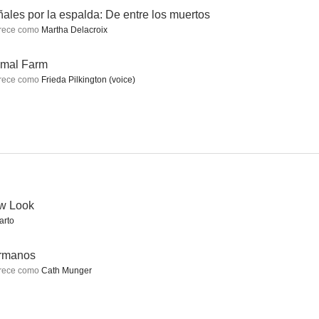
ales por la espalda: De entre los muertos
rece como
Martha Delacroix
rcida
101 dálmatas. ¡Más vivos que nunca!
Las mujeres perfectas
imal Farm
rece como
Frieda Pilkington (voice)
10
10
9.0
w Look
arto
es de mí
Sea Oak
Low down (Una vida al límite)
8.2
8.1
8.1
rmanos
rece como
Cath Munger