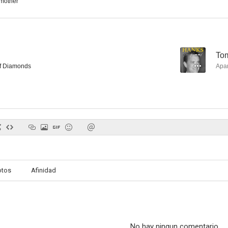
mother
--
To
Last Week Tonight with John Oliver
El hombre elefante
f Diamonds
Apa
8.0
7.8
otos
Afinidad
Los Simpson (Cortometrajes de El Show de Tracey Ullman)
New Look
La fortuna d
7.3
7.3
No hay ningun comentario.