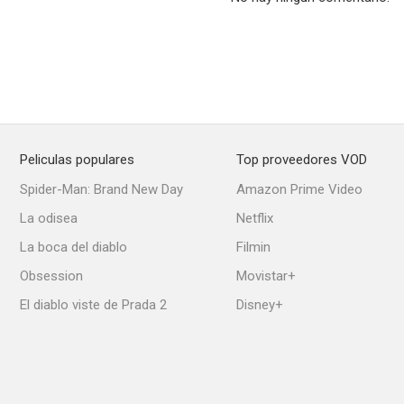
In & Out (Dentro o fuera)
La buena esposa
El mej
7.0
7.0
Peliculas populares
Top proveedores VOD
Spider-Man: Brand New Day
Amazon Prime Video
La odisea
Netflix
La boca del diablo
Filmin
Obsession
Movistar+
El diablo viste de Prada 2
Disney+
Anesthesia
Kidnapped: Historia de un secuestro
Un paso al 
6.8
6.7