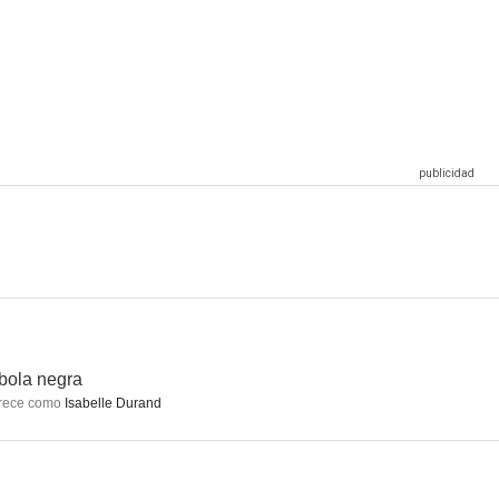
peligrosas
Hook (El capitán Garfio)
Puñales por la espalda: De entre los muertos
7.2
7.2
7.1
manas
De vuelta a la acción
Agente Stone
6.4
6.2
6.1
bola negra
rece como
Isabelle Durand