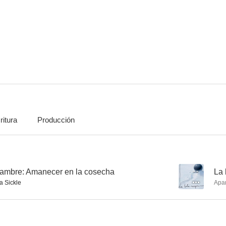
Guardianes de la galaxia
Cruella
Las amistades 
7.3
7.2
ritura
Producción
Warcraft: El Origen
La casa de los espíritus
Siete her
6.8
6.7
hambre: Amanecer en la cosecha
--
La 
a Sickle
Apa