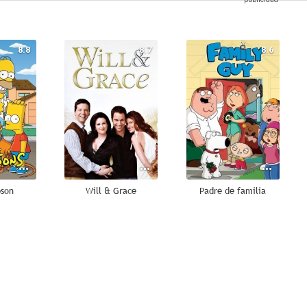
8.8
8.7
8.6
pson
Will & Grace
Padre de familia
7.8
7.6
7.5