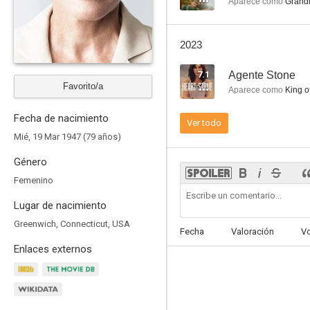
Aparece como
Grand
2023
7.1
Agente Stone
Camino al paraíso
Favorito/a
Aparece como
King o
8.0
Fecha de nacimiento
Ver todo
Mié, 19 Mar 1947 (79 años)
Género
Femenino
Lugar de nacimiento
Greenwich, Connecticut, USA
Fecha
Valoración
V
Teherán
Enlaces externos
7.5