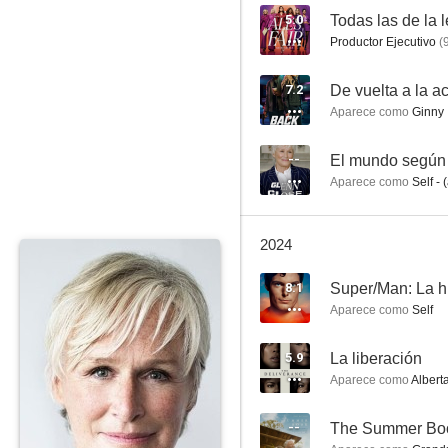
5.0
Todas las de la 
Productor Ejecutivo
(
Melanie: La chica con todos los dones
7.2
De vuelta a la a
Aparece como
Ginny
6.0
--
El mundo según
Aparece como
Self - 
2024
8.1
Super/Man: La h
Aparece como
Self
Air Force One (El avión del presidente)
9.0
5.9
La liberación
Aparece como
Albert
--
The Summer Bo