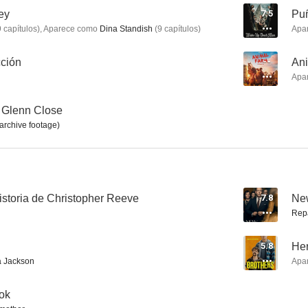
ley
7.5
Puñ
9
capítulos
)
,
Aparece como
Dina Standish
(
9
capítulos
)
Apa
Mars Attacks!
La increíble pero cierta historia de Caperucita Roja
La casa to
cción
--
An
Apa
5.8
5.7
 Glenn Close
(archive footage)
istoria de Christopher Reeve
7.8
Ne
Rep
102 dálmatas
Tarzán 2
Lo que no v
8.8
8.5
5.8
He
a Jackson
Apa
ok