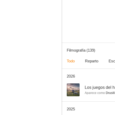
Tarzán
7.3
Filmografía (139)
Todo
Reparto
Esc
2026
La mujer de la casa de enfrente de la chica en la ventana
7.0
--
Los juegos del 
Aparece como
Drusill
2025