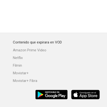
or
El canto del cisne
5 a 7
7.0
6.9
6.8
Contenido que expirara en VOD
Amazon Prime Video
Netflix
Filmin
Movistar+
Movistar+ Fibra
frente
Hillbilly, una elegía rural
Reencuentro
6.7
6.7
6.6