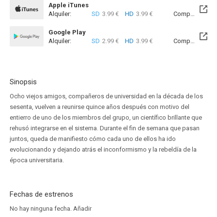
Apple iTunes
Alquiler:
SD
3.99 €
HD
3.99 €
Compra:
SD
5
Google Play
Alquiler:
SD
2.99 €
HD
3.99 €
Compra:
SD
5
Sinopsis
Ocho viejos amigos, compañeros de universidad en la década de los
sesenta, vuelven a reunirse quince años después con motivo del
entierro de uno de los miembros del grupo, un científico brillante que
rehusó integrarse en el sistema. Durante el fin de semana que pasan
juntos, queda de manifiesto cómo cada uno de ellos ha ido
evolucionando y dejando atrás el inconformismo y la rebeldía de la
época universitaria.
Fechas de estrenos
No hay ninguna fecha.
Añadir