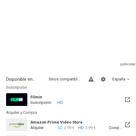
Disponible en...
Sitios compatibles
España
Suscripción
Filmin
Suscripción:
HD
Disponible hasta el Sab, 06 Mar 2027 (Quedan 6 meses)
Alquiler y Compra
Amazon Prime Video Store
Alquiler:
SD
2.99 €
HD
3.99 €
Compra:
SD
3