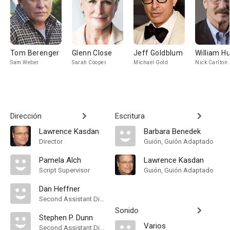
Tom Berenger
Glenn Close
Jeff Goldblum
William Hu
Sam Weber
Sarah Cooper
Michael Gold
Nick Carlton
Dirección
Escritura
Lawrence Kasdan
Barbara Benedek
Director
Guión, Guión Adaptado
Pamela Alch
Lawrence Kasdan
Script Supervisor
Guión, Guión Adaptado
Dan Heffner
Second Assistant Director
Sonido
Stephen P. Dunn
Varios
Second Assistant Director