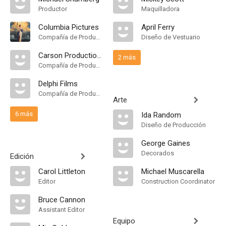
Productor
Maquilladora
Columbia Pictures
April Ferry
Compañía de Produccion
Diseño de Vestuario
Carson Productions
2 más
Compañía de Produccion
Delphi Films
Compañía de Produccion
Arte
6 más
Ida Random
Diseño de Producción
George Gaines
Decorados
Edición
Carol Littleton
Michael Muscarella
Editor
Construction Coordinator
Bruce Cannon
Assistant Editor
Equipo