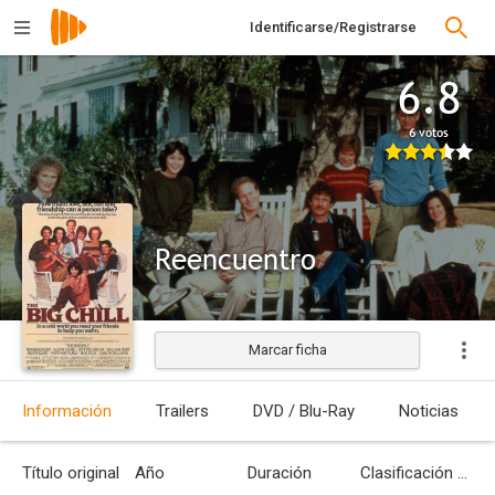
Identificarse/Registrarse
6.8
6 votos
Reencuentro
Marcar ficha
Estrenada
Información
Trailers
DVD / Blu-Ray
Noticias
Título original
Año
Duración
Clasificación por edades