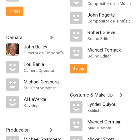
Compositor de la Música Original
1 más
John Fogerty
Compositor de la Música Original
Robert Grieve
Cámara
Sound Editor
John Bailey
Michael Tomack
Director de Fotografía
Sound Editor
Lou Barlia
3 más
Camera Operator
Michael Ginsburg
Still Photographer
Costume & Make-Up
Al LaVerde
Lyndell Quiyou
Key Grip
Estilista
Michael Germain
Maquilladora
Producción
Michael Shamberg
Mickey Scott