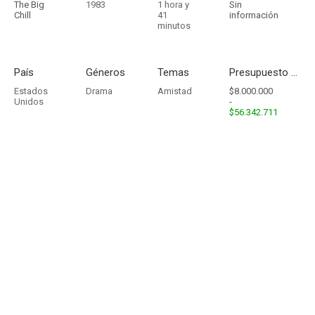
The Big
1983
1 hora y
Sin
Chill
41
información
minutos
País
Géneros
Temas
Presupuesto - Ingresos
Estados
Drama
Amistad
$8.000.000
Unidos
-
$56.342.711