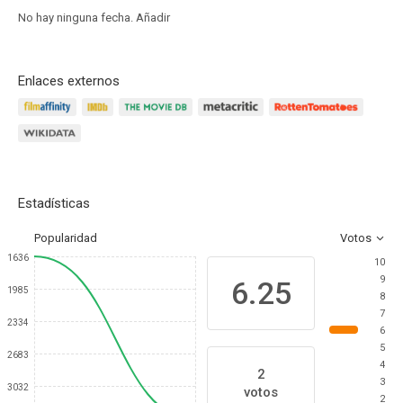
No hay ninguna fecha.
Añadir
Enlaces externos
Estadísticas
Popularidad
Votos
1636
10
9
6.25
1985
8
7
2334
6
5
2683
4
2
3
3032
votos
2