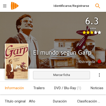
Identificarse/Registrarse
6.3
2 votos
El mundo según Garp
Estrenada
Marcar ficha
Información
Trailers
DVD / Blu-Ray
(1)
Noticias
Título original
Año
Duración
Clasificación por edades