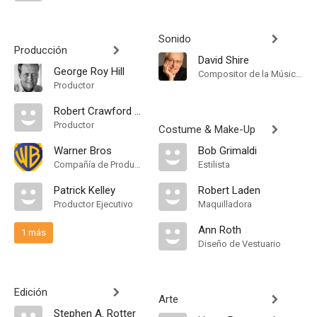
Sonido
Producción
David Shire
George Roy Hill
Compositor de la Música Original, Music Arranger
Productor
Robert Crawford Jr.
Productor
Costume & Make-Up
Warner Bros
Bob Grimaldi
Compañía de Produccion
Estilista
Patrick Kelley
Robert Laden
Productor Ejecutivo
Maquilladora
Ann Roth
1 más
Diseño de Vestuario
Edición
Arte
Stephen A. Rotter