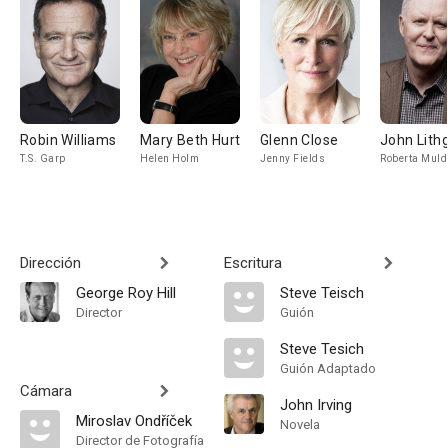
Robin Williams
Mary Beth Hurt
Glenn Close
John Lith
T.S. Garp
Helen Holm
Jenny Fields
Roberta Muld
Dirección
Escritura
George Roy Hill
Steve Teisch
Director
Guión
Steve Tesich
Guión Adaptado
Cámara
John Irving
Miroslav Ondříček
Novela
Director de Fotografía