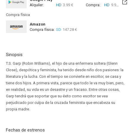
Alquiler:
HD
3.99 €
Compra:
HD
9.99 €
Compra física
Amazon
Compra física:
SD
147.28 €
Sinopsis
T.S. Garp (Robin Williams), el hijo de una enfermera soltera (Glenn
Close), despótica y feminista, ha tenido desde niño dos pasiones: la
literatura y la lucha. Con el tiempo se convierte en escritor, se casa y
tiene dos hijos. A primera vista, parece que todo le va muy bien, pero,
en realidad, su vida es un desastre y un fracaso. Entre otras cosas,
Garp tendrá que soportar que su éxito como escritor se vea
perjudicado por culpa de la cruzada feminista que encabeza su
propia madre.
Fechas de estrenos