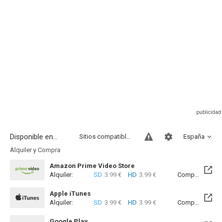
Disponible en...
Sitios compatibles
España
Alquiler y Compra
Amazon Prime Video Store
Alquiler:
SD
3.99 €
HD
3.99 €
Compra:
SD
8
Apple iTunes
Alquiler:
SD
3.99 €
HD
3.99 €
Compra:
SD
8
Google Play