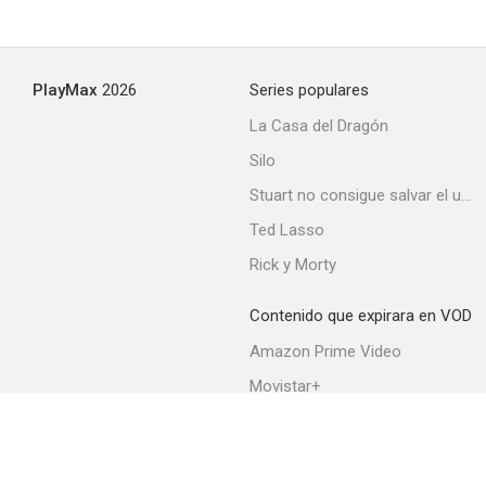
Niebla en el pasado
PlayMax
2026
Series populares
--
La Casa del Dragón
Silo
Stuart no consigue salvar el universo
Ted Lasso
Rick y Morty
Contenido que expirara en VOD
Bed & Breakfast
Amazon Prime Video
--
Movistar+
Netflix
Filmin