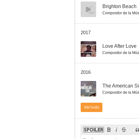
--
Brighton Beach
Compositor de la Mús
Laredo
2017
7.0
--
Love After Love
Compositor de la Mús
2016
--
The American S
Compositor de la Mús
Miércoles de ceniza
Ver todo
7.0