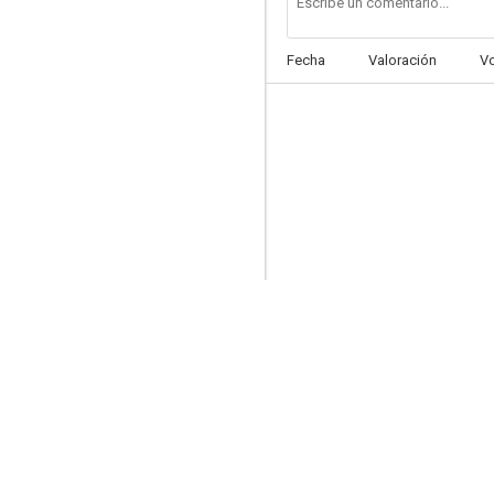
Fecha
Valoración
V
Libertad condicional
6.7
Oz, un mundo fantástico
6.4