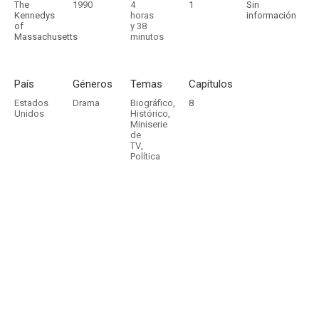
The
1990
4
1
Sin
Kennedys
horas
información
of
y 38
Massachusetts
minutos
País
Géneros
Temas
Capítulos
Estados
Drama
Biográfico
,
8
Unidos
Histórico
,
Miniserie
de
TV
,
Política