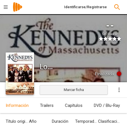
Identificarse/Registrarse
--
Sin valorar
Los Kennedy
Finalizada
Marcar ficha
Información
Trailers
Capítulos
DVD / Blu-Ray
Título original
Año
Duración
Temporadas
Clasificación por edades