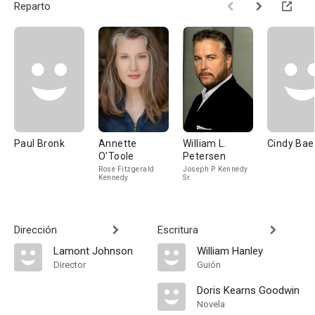
Reparto
Paul Bronk
Annette
William L.
Cindy Bae
O'Toole
Petersen
Rose Fitzgerald
Joseph P. Kennedy
Kennedy
Sr.
Dirección
Escritura
Lamont Johnson
William Hanley
Director
Guión
Doris Kearns Goodwin
Novela