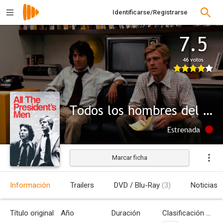
Identificarse/Registrarse
7.5
46 votos
Todos los hombres del presidente
Estrenada
Marcar ficha
Información
Trailers
DVD / Blu-Ray
(3)
Noticias
Título original
Año
Duración
Clasificación por edades