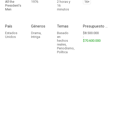
All the
1976
2 horas y
16+
President's
16
Men
minutos
País
Géneros
Temas
Presupuesto - Ingresos
Estados
Drama
,
Basado
$8.500.000
Unidos
Intriga
en
-
hechos
$70.600.000
reales
,
Periodismo
,
Política