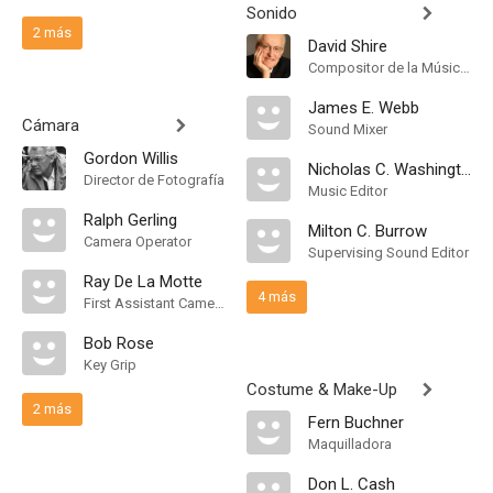
Sonido
2 más
David Shire
Compositor de la Música Original
James E. Webb
Cámara
Sound Mixer
Gordon Willis
Nicholas C. Washington
Director de Fotografía
Music Editor
Ralph Gerling
Milton C. Burrow
Camera Operator
Supervising Sound Editor
Ray De La Motte
4 más
First Assistant Camera
Bob Rose
Key Grip
Costume & Make-Up
2 más
Fern Buchner
Maquilladora
Don L. Cash