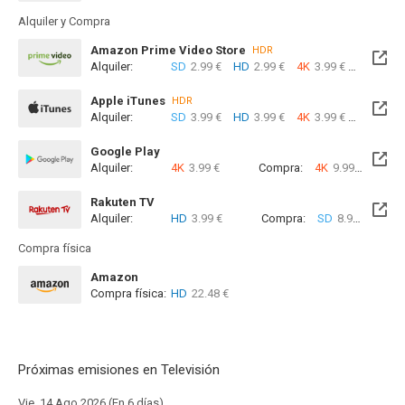
Alquiler y Compra
Amazon Prime Video Store
HDR
Alquiler:
SD
2.99 €
HD
2.99 €
4K
3.99 €
Com
Apple iTunes
HDR
Alquiler:
SD
3.99 €
HD
3.99 €
4K
3.99 €
Com
Google Play
Alquiler:
4K
3.99 €
Compra:
4K
9.99 €
Rakuten TV
Alquiler:
HD
3.99 €
Compra:
SD
8.99 €
HD
8
Compra física
Amazon
Compra física:
HD
22.48 €
Próximas emisiones en Televisión
Vie, 14 Ago 2026 (En 6 días)