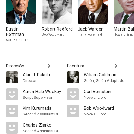
Dustin
Robert Redford
Jack Warden
Martin Ba
Hoffman
Bob Woodward
Harry Rosenfeld
Howard Simo
Carl Bernstein
Dirección
Escritura
Alan J. Pakula
William Goldman
Director
Guión, Guión Adaptado
Karen Hale Wookey
Carl Bernstein
Script Supervisor
Novela, Libro
Kim Kurumada
Bob Woodward
Second Assistant Director
Novela, Libro
Charles Ziarko
Second Assistant Director