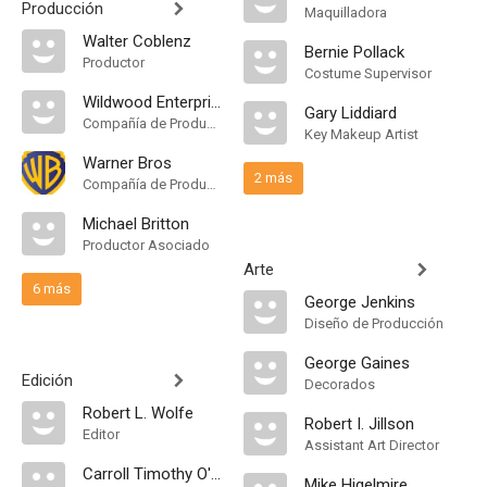
Producción
Maquilladora
Walter Coblenz
Bernie Pollack
Productor
Costume Supervisor
Wildwood Enterprises
Gary Liddiard
Compañía de Produccion
Key Makeup Artist
Warner Bros
2 más
Compañía de Produccion
Michael Britton
Productor Asociado
Arte
6 más
George Jenkins
Diseño de Producción
George Gaines
Edición
Decorados
Robert L. Wolfe
Robert I. Jillson
Editor
Assistant Art Director
Carroll Timothy O'Meara
Mike Higelmire