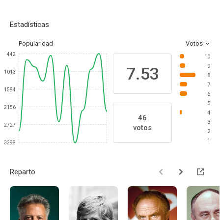
Estadísticas
Popularidad
Votos
442
10
9
7.53
1013
8
7
1584
6
5
2156
4
46
3
2727
votos
2
1
3298
Reparto